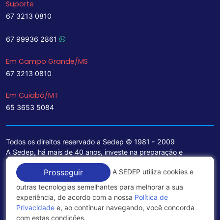
Suporte
67 3213 0810
67 99936 2861
Em Campo Grande/MS
67 3213 0810
Em Cuiabá/MT
65 3653 5084
Todos os direitos reservado a Sedep © 1981 - 2009
A Sedep, há mais de 40 anos, investe na preparação e
treinamento de funcionários e na aquisição de tecnologia de
A SEDEP utiliza cookies e
Prosseguir
ponta para a ampliação de seu portfólio de serviços voltados
para a área jurídica, que contemplam informações seguras e
outras tecnologias semelhantes para melhorar a sua
excelentes soluções empresariais.
experiência, de acordo com a nossa
Política de
Privacidade
e, ao continuar navegando, você concorda
Política de Privacidade
com estas condições.