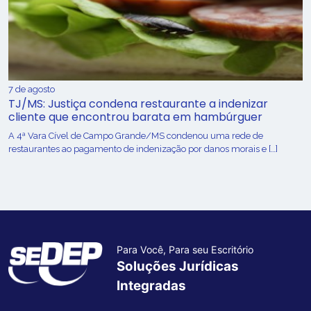
7 de agosto
TJ/MS: Justiça condena restaurante a indenizar
cliente que encontrou barata em hambúrguer
A 4ª Vara Cível de Campo Grande/MS condenou uma rede de
restaurantes ao pagamento de indenização por danos morais e […]
Para Você, Para seu Escritório
Soluções Jurídicas
Integradas