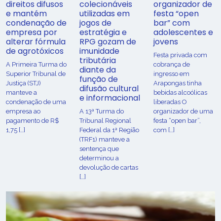
direitos difusos
colecionáveis
organizador de
e mantém
utilizadas em
festa “open
condenação de
jogos de
bar” com
empresa por
estratégia e
adolescentes e
alterar fórmula
RPG gozam de
jovens
de agrotóxicos
imunidade
Festa privada com
tributária
​A Primeira Turma do
cobrança de
diante da
Superior Tribunal de
ingresso em
função de
Justiça (STJ)
Arapongas tinha
difusão cultural
manteve a
bebidas alcoólicas
e informacional
condenação de uma
liberadas O
empresa ao
A 13ª Turma do
organizador de uma
pagamento de R$
Tribunal Regional
festa “open bar”,
1,75 […]
Federal da 1ª Região
com […]
(TRF1) manteve a
sentença que
determinou a
devolução de cartas
[…]