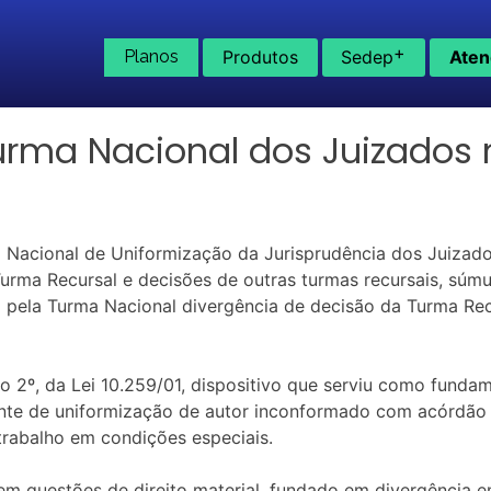
+
Planos
Produtos
Sedep
Aten
Turma Nacional dos Juizados
a Nacional de Uniformização da Jurisprudência dos Juizad
rma Recursal e decisões de outras turmas recursais, súmu
a pela Turma Nacional divergência de decisão da Turma Re
afo 2º, da Lei 10.259/01, dispositivo que serviu como fund
dente de uniformização de autor inconformado com acórdão
rabalho em condições especiais.
 em questões de direito material, fundado em divergência 