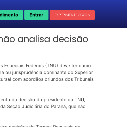
dimento
Entrar
EXPERIMENTE AGORA
 não analisa decisão
os Especiais Federais (TNU) deve ter como
la ou jurisprudência dominante do Superior
cursal com acórdãos oriundos dos Tribunais
amento da decisão do presidente da TNU,
 da Seção Judiciária do Paraná, que não
entre decisões de Turmas Recursais de