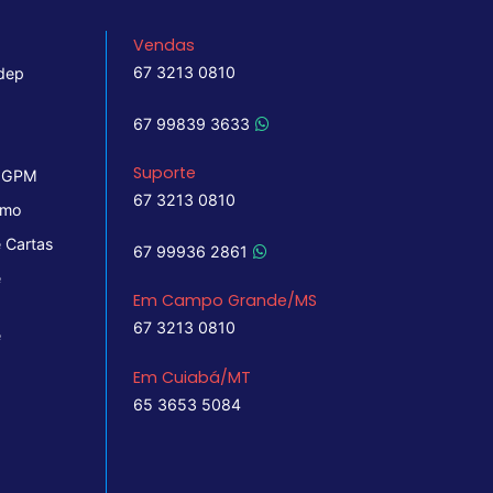
Vendas
67 3213 0810
dep
67 99839 3633
Suporte
 IGPM
67 3213 0810
imo
 Cartas
67 99936 2861
e
Em Campo Grande/MS
67 3213 0810
e
Em Cuiabá/MT
65 3653 5084