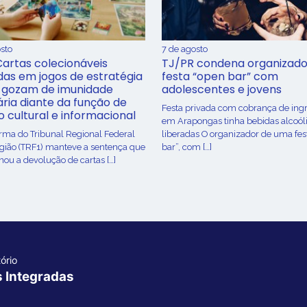
sto
7 de agosto
Cartas colecionáveis
TJ/PR condena organizado
adas em jogos de estratégia
festa “open bar” com
 gozam de imunidade
adolescentes e jovens
ária diante da função de
Festa privada com cobrança de ing
o cultural e informacional
em Arapongas tinha bebidas alcoól
urma do Tribunal Regional Federal
liberadas O organizador de uma fes
egião (TRF1) manteve a sentença que
bar”, com […]
ou a devolução de cartas […]
ório
s Integradas