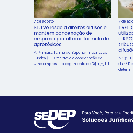
7 de agosto
7 de ago
STJ vê lesão a direitos difusos e
TRF1: 
mantém condenação de
utiliz
empresa por alterar fórmula de
e RPG
agrotóxicos
tribut
difusã
​A Primeira Turma do Superior Tribunal de
Justiça (STJ) manteve a condenação de
A 13ª T
uma empresa ao pagamento de R$ 1,75 […]
da 1ª R
determin
Para Você, Para seu Escrit
Soluções Jurídica