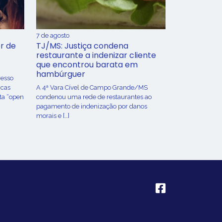
7 de agosto
r de
TJ/MS: Justiça condena
restaurante a indenizar cliente
que encontrou barata em
hambúrguer
resso
icas
A 4ª Vara Cível de Campo Grande/MS
ta “open
condenou uma rede de restaurantes ao
pagamento de indenização por danos
morais e […]