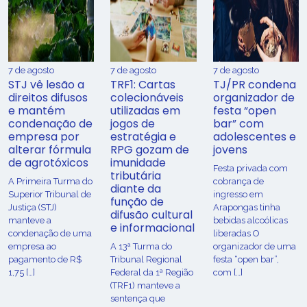
7 de agosto
7 de agosto
7 de agosto
STJ vê lesão a
TRF1: Cartas
TJ/PR condena
direitos difusos
colecionáveis
organizador de
e mantém
utilizadas em
festa “open
condenação de
jogos de
bar” com
empresa por
estratégia e
adolescentes e
alterar fórmula
RPG gozam de
jovens
de agrotóxicos
imunidade
Festa privada com
tributária
​A Primeira Turma do
cobrança de
diante da
Superior Tribunal de
ingresso em
função de
Justiça (STJ)
Arapongas tinha
difusão cultural
manteve a
bebidas alcoólicas
e informacional
condenação de uma
liberadas O
empresa ao
A 13ª Turma do
organizador de uma
pagamento de R$
Tribunal Regional
festa “open bar”,
1,75 […]
Federal da 1ª Região
com […]
(TRF1) manteve a
sentença que