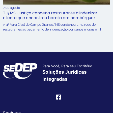
7 de agosto
TJ/MS: Justiça condena restaurante a indenizar
cliente que encontrou barata em hambúrguer
A 4ª Vara Cível de Campo Grande/MS condenou uma rede de
restaurantes ao pagamento de indenização por danos morais e […]
Para Você, Para seu Escritório
Soluções Jurídicas
Integradas
Produtos