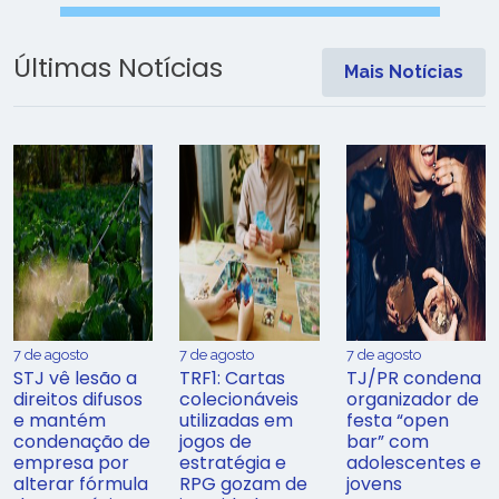
Últimas Notícias
Mais Notícias
7 de agosto
7 de agosto
7 de agosto
STJ vê lesão a
TRF1: Cartas
TJ/PR condena
direitos difusos
colecionáveis
organizador de
e mantém
utilizadas em
festa “open
condenação de
jogos de
bar” com
empresa por
estratégia e
adolescentes e
alterar fórmula
RPG gozam de
jovens