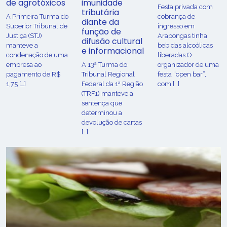
de agrotóxicos
imunidade
Festa privada com
tributária
​A Primeira Turma do
cobrança de
diante da
Superior Tribunal de
ingresso em
função de
Justiça (STJ)
Arapongas tinha
difusão cultural
manteve a
bebidas alcoólicas
e informacional
condenação de uma
liberadas O
empresa ao
A 13ª Turma do
organizador de uma
pagamento de R$
Tribunal Regional
festa “open bar”,
1,75 […]
Federal da 1ª Região
com […]
(TRF1) manteve a
sentença que
determinou a
devolução de cartas
[…]