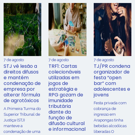
7 de agosto
7 de agosto
7 de agosto
STJ vê lesão a
TRF1: Cartas
TJ/PR condena
direitos difusos
colecionáveis
organizador de
e mantém
utilizadas em
festa “open
condenação de
jogos de
bar” com
empresa por
estratégia e
adolescentes e
alterar fórmula
RPG gozam de
jovens
de agrotóxicos
imunidade
Festa privada com
tributária
​A Primeira Turma do
cobrança de
diante da
Superior Tribunal de
ingresso em
função de
Justiça (STJ)
Arapongas tinha
difusão cultural
manteve a
bebidas alcoólicas
e informacional
condenação de uma
liberadas O