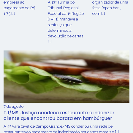
empresa ao
A 13ª Turma do
organizador de uma
pagamento de R$
Tribunal Regional
festa “open bar”,
1,75 […]
Federal da 1ª Região
com […]
(TRF1) manteve a
sentença que
determinou a
devolução de cartas
[…]
7 de agosto
TJ/MS: Justiça condena restaurante a indenizar
cliente que encontrou barata em hambúrguer
A 4ª Vara Cível de Campo Grande/MS condenou uma rede de
restaurantes ao pagamento de indenização por danos morais e […]