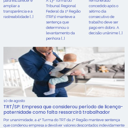
para esclarecer e
A 13ª Turma do
remunerado
ampliar a
Tribunal Regional
concedido após o
transparência e a
Federal da 1ª Região
sétimo dia
rastreabilidade […]
(TRF1) manteve a
consecutivo de
sentença que
trabalho deve ser
determinou o
pago em dobro. A
levantamento da
decisão unânime […]
penhora […]
10 de agosto
TRT/SP: Empresa que considerou período de licença-
paternidade como falta ressarcirá trabalhador
Por unanimidade, a 4ª Turma do TRT da 2ª Região manteve sentença
que condenou empresa a devolver valores descontados indevidamente