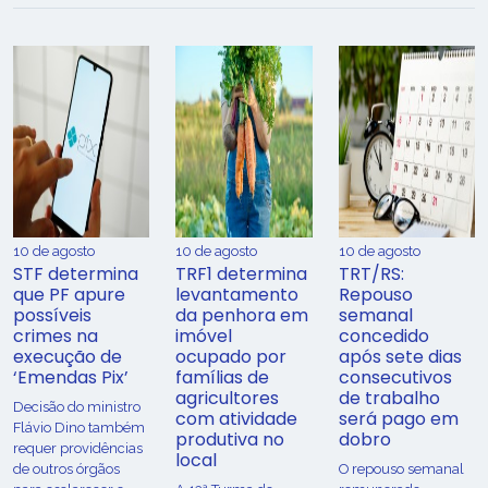
10 de agosto
10 de agosto
10 de agosto
STF determina
TRF1 determina
TRT/RS:
que PF apure
levantamento
Repouso
possíveis
da penhora em
semanal
crimes na
imóvel
concedido
execução de
ocupado por
após sete dias
‘Emendas Pix’
famílias de
consecutivos
agricultores
de trabalho
Decisão do ministro
com atividade
será pago em
Flávio Dino também
produtiva no
dobro
requer providências
local
de outros órgãos
O repouso semanal