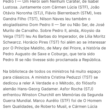
Pedro I — Um Herói sem Nenhum Caráter, de Isabel
Lustosa. Juntamente com Cármen Lúcia (STF), João
Otávio Noronha (STJ), Flávio Bierrenbach (STM), Ives
Gandra Filho (TST), Nilson Naves leu também o
elogiadíssimo Dom Pedro II — Ser ou Não Ser, de José
Murilo de Carvalho. Sobre Pedro II, ainda, Aloysio da
Veiga (TST) leu As Barbas do Imperador, de Lilia Moritz
Schwarcz. Horácio Pires (TST) foi além ao se interessar
por O Príncipe Maldito, de Mary del Priore, a história de
Pedro Augusto de Saxe e Coburgo, que teria sido
Pedro III se não tivesse sido proclamada a República.
Na biblioteca de todos os ministros há muito espaço
para clássicos. A ministra Cristina Peduzzi (TST) se
dedicou a reler A Verdade e o Método, do filósofo
alemão Hans-Georg Gadamer. Asfor Rocha (STJ)
enfrentou Winston Churchill em Memórias da Segunda
Guerra Mundial. Marco Aurélio (STF) foi de O Homem
Sem Qualidades, de Roberto Musil, e Cármen Lúcia