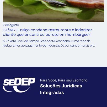
7 de agosto
TJ/MS: Justiça condena restaurante a indenizar
cliente que encontrou barata em hambúrguer
A 4ª Vara Cível de Campo Grande/MS condenou uma rede de
restaurantes ao pagamento de indenização por danos morais e […]
Para Você, Para seu Escritório
Soluções Jurídicas
Integradas