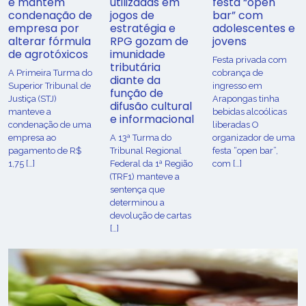
e mantém
utilizadas em
festa “open
condenação de
jogos de
bar” com
empresa por
estratégia e
adolescentes e
alterar fórmula
RPG gozam de
jovens
de agrotóxicos
imunidade
Festa privada com
tributária
​A Primeira Turma do
cobrança de
diante da
Superior Tribunal de
ingresso em
função de
Justiça (STJ)
Arapongas tinha
difusão cultural
manteve a
bebidas alcoólicas
e informacional
condenação de uma
liberadas O
empresa ao
A 13ª Turma do
organizador de uma
pagamento de R$
Tribunal Regional
festa “open bar”,
1,75 […]
Federal da 1ª Região
com […]
(TRF1) manteve a
sentença que
determinou a
devolução de cartas
[…]