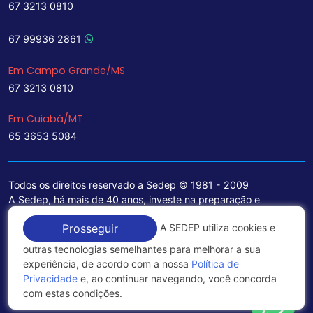
67 3213 0810
67 99936 2861
Em Campo Grande/MS
67 3213 0810
Em Cuiabá/MT
65 3653 5084
Todos os direitos reservado a Sedep © 1981 - 2009
A Sedep, há mais de 40 anos, investe na preparação e
treinamento de funcionários e na aquisição de tecnologia de
A SEDEP utiliza cookies e
Prosseguir
ponta para a ampliação de seu portfólio de serviços voltados
para a área jurídica, que contemplam informações seguras e
outras tecnologias semelhantes para melhorar a sua
excelentes soluções empresariais.
experiência, de acordo com a nossa
Política de
Privacidade
e, ao continuar navegando, você concorda
Política de Privacidade
com estas condições.