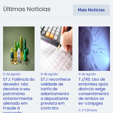
Últimas Notícias
Mais Notícias
6 de agosto
6 de agosto
6 de agosto
STJ: Falência do
STJ reconhece
TJ/RS: Uso de
devedor não
validade de
embriões após
devolve a seu
tarifa de
divórcio exige
patrimônio
adiantamento
consentimento
anteriormente
a depositante
de ambos os
alienado em
prevista em
ex-cônjuges
fraude à
contrato
A 1ª Câmara
execução