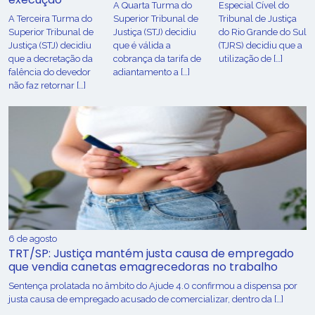
A Quarta Turma do
Especial Cível do
A Terceira Turma do
Superior Tribunal de
Tribunal de Justiça
Superior Tribunal de
Justiça (STJ) decidiu
do Rio Grande do Sul
Justiça (STJ) decidiu
que é válida a
(TJRS) decidiu que a
que a decretação da
cobrança da tarifa de
utilização de […]
falência do devedor
adiantamento a […]
não faz retornar […]
6 de agosto
TRT/SP: Justiça mantém justa causa de empregado
que vendia canetas emagrecedoras no trabalho
Sentença prolatada no âmbito do Ajude 4.0 confirmou a dispensa por
justa causa de empregado acusado de comercializar, dentro da […]