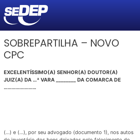
SOBREPARTILHA – NOVO
CPC
EXCELENTÍSSIMO(A) SENHOR(A) DOUTOR(A)
JUIZ(A) DA …ª VARA ________ DA COMARCA DE
……………………
(…) e (…), por seu advogado (documento 1), nos autos
de inventário dos bens deixados pelo falecimento de