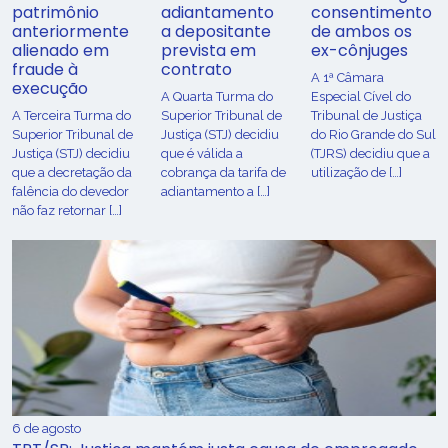
patrimônio
adiantamento
consentimento
anteriormente
a depositante
de ambos os
alienado em
prevista em
ex-cônjuges
fraude à
contrato
A 1ª Câmara
execução
A Quarta Turma do
Especial Cível do
A Terceira Turma do
Superior Tribunal de
Tribunal de Justiça
Superior Tribunal de
Justiça (STJ) decidiu
do Rio Grande do Sul
Justiça (STJ) decidiu
que é válida a
(TJRS) decidiu que a
que a decretação da
cobrança da tarifa de
utilização de […]
falência do devedor
adiantamento a […]
não faz retornar […]
6 de agosto