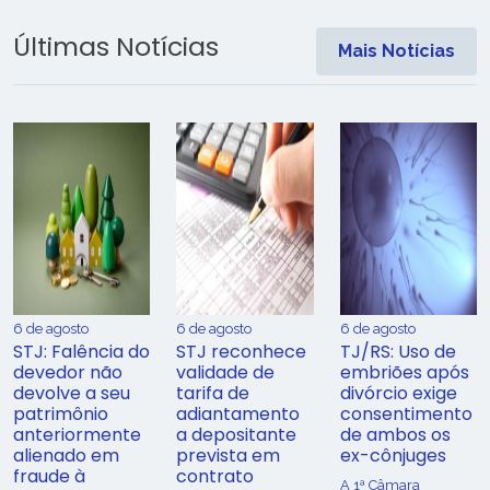
Últimas Notícias
Mais Notícias
6 de agosto
6 de agosto
6 de agosto
STJ: Falência do
STJ reconhece
TJ/RS: Uso de
devedor não
validade de
embriões após
devolve a seu
tarifa de
divórcio exige
patrimônio
adiantamento
consentimento
anteriormente
a depositante
de ambos os
alienado em
prevista em
ex-cônjuges
fraude à
contrato
A 1ª Câmara