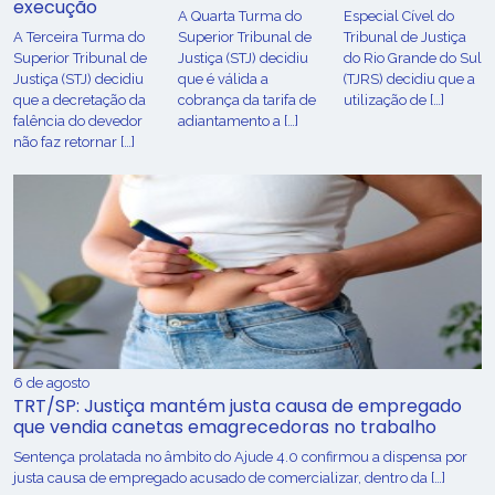
execução
A Quarta Turma do
Especial Cível do
A Terceira Turma do
Superior Tribunal de
Tribunal de Justiça
Superior Tribunal de
Justiça (STJ) decidiu
do Rio Grande do Sul
Justiça (STJ) decidiu
que é válida a
(TJRS) decidiu que a
que a decretação da
cobrança da tarifa de
utilização de […]
falência do devedor
adiantamento a […]
não faz retornar […]
6 de agosto
TRT/SP: Justiça mantém justa causa de empregado
que vendia canetas emagrecedoras no trabalho
Sentença prolatada no âmbito do Ajude 4.0 confirmou a dispensa por
justa causa de empregado acusado de comercializar, dentro da […]