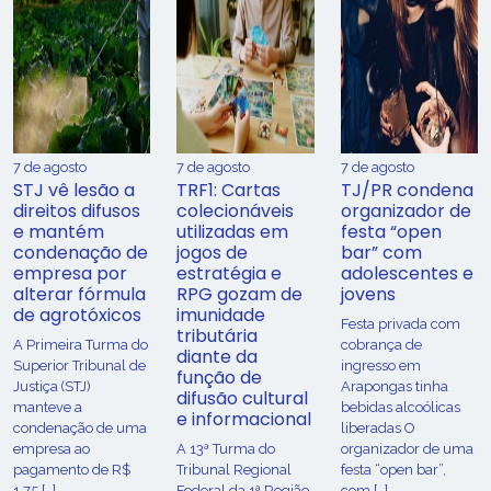
7 de agosto
7 de agosto
7 de agosto
STJ vê lesão a
TRF1: Cartas
TJ/PR condena
direitos difusos
colecionáveis
organizador de
e mantém
utilizadas em
festa “open
condenação de
jogos de
bar” com
empresa por
estratégia e
adolescentes e
alterar fórmula
RPG gozam de
jovens
de agrotóxicos
imunidade
Festa privada com
tributária
​A Primeira Turma do
cobrança de
diante da
Superior Tribunal de
ingresso em
função de
Justiça (STJ)
Arapongas tinha
difusão cultural
manteve a
bebidas alcoólicas
e informacional
condenação de uma
liberadas O
empresa ao
A 13ª Turma do
organizador de uma
pagamento de R$
Tribunal Regional
festa “open bar”,
1,75 […]
Federal da 1ª Região
com […]