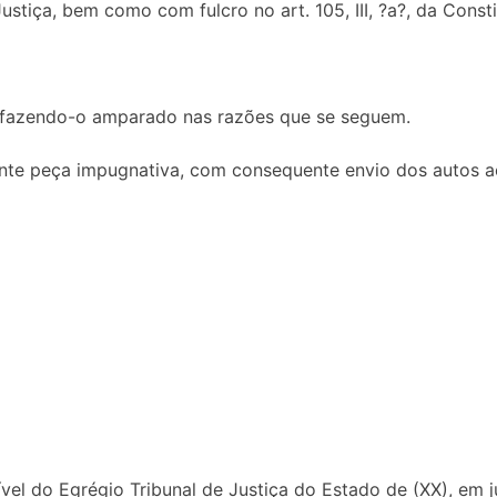
stiça, bem como com fulcro no art. 105, III, ?a?, da Consti
J, fazendo-o amparado nas razões que se seguem.
ente peça impugnativa, com consequente envio dos autos ao
vel do Egrégio Tribunal de Justiça do Estado de (XX), em 