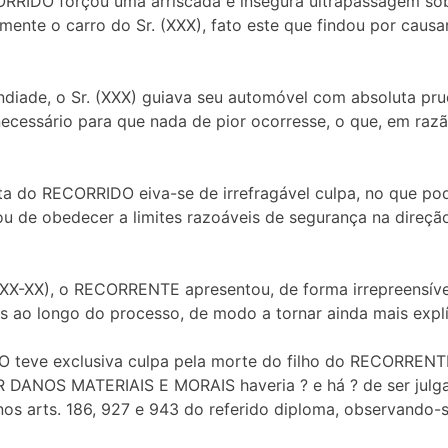
CORRIDO forçou uma arriscada e insegura ultrapassagem sob
amente o carro do Sr. (XXX), fato este que findou por causa
undiade, o Sr. (XXX) guiava seu automóvel com absoluta p
necessário para que nada de pior ocorresse, o que, em r
duta do RECORRIDO eiva-se de irrefragável culpa, no que p
u de obedecer a limites razoáveis de segurança na direçã
ls. XX-XX), o RECORRENTE apresentou, de forma irrepreensí
 ao longo do processo, de modo a tornar ainda mais explíc
DO teve exclusiva culpa pela morte do filho do RECORRENT
DANOS MATERIAIS E MORAIS haveria ? e há ? de ser julg
 nos arts. 186, 927 e 943 do referido diploma, observando-