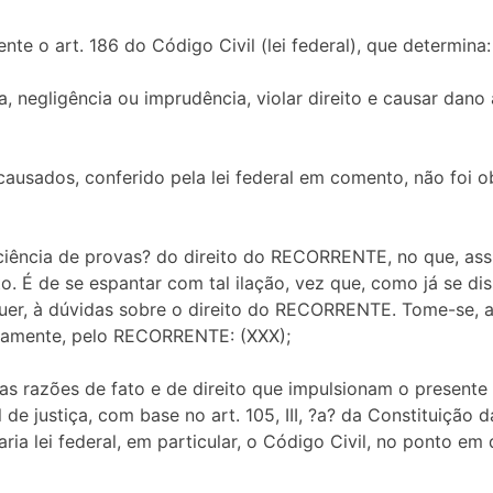
te o art. 186 do Código Civil (lei federal), que determina:
, negligência ou imprudência, violar direito e causar dano
causados, conferido pela lei federal em comento, não foi o
iciência de provas? do direito do RECORRENTE, no que, ass
o. É de se espantar com tal ilação, vez que, como já se dis
uer, à dúvidas sobre o direito do RECORRENTE. Tome-se, ap
namente, pelo RECORRENTE: (XXX);
as razões de fato e de direito que impulsionam o present
de justiça, com base no art. 105, III, ?a? da Constituição 
aria lei federal, em particular, o Código Civil, no ponto e