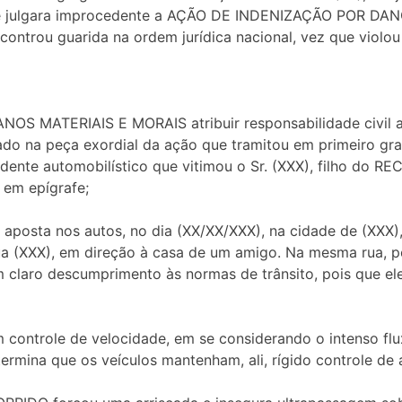
ue julgara improcedente a AÇÃO DE INDENIZAÇÃO POR DA
trou guarida na ordem jurídica nacional, vez que violou e
OS MATERIAIS E MORAIS atribuir responsabilidade civil 
rado na peça exordial da ação que tramitou em primeiro gr
dente automobilístico que vitimou o Sr. (XXX), filho do R
 em epígrafe;
 aposta nos autos, no dia (XX/XX/XXX), na cidade de (XXX), 
 (XXX), em direção à casa de um amigo. Na mesma rua, p
em claro descumprimento às normas de trânsito, pois que el
 controle de velocidade, em se considerando o intenso fl
termina que os veículos mantenham, ali, rígido controle de 