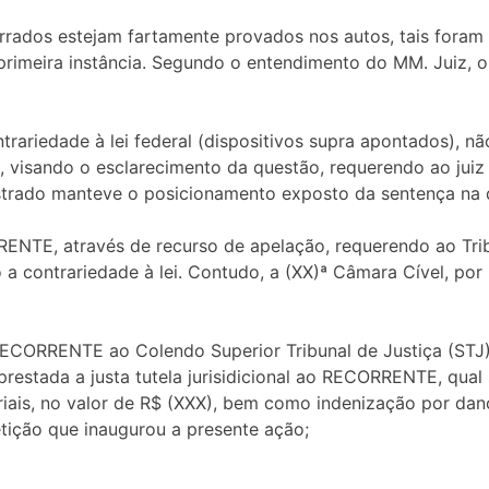
arrados estejam fartamente provados nos autos, tais fora
rimeira instância. Segundo o entendimento do MM. Juiz, 
trariedade à lei federal (dispositivos supra apontados), 
o, visando o esclarecimento da questão, requerendo ao jui
agistrado manteve o posicionamento exposto da sentença na
ORRENTE, através de recurso de apelação, requerendo ao Tri
do a contrariedade à lei. Contudo, a (XX)ª Câmara Cível, p
RECORRENTE ao Colendo Superior Tribunal de Justiça (STJ)
 prestada a justa tutela jurisidicional ao RECORRENTE, q
ais, no valor de R$ (XXX), bem como indenização por dan
etição que inaugurou a presente ação;