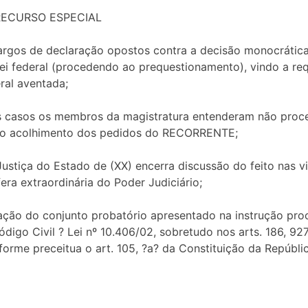
RECURSO ESPECIAL
bargos de declaração opostos contra a decisão monocrática
i federal (procedendo ao prequestionamento), vindo a req
ral aventada;
os casos os membros da magistratura entenderam não proc
ia o acolhimento dos pedidos do RECORRENTE;
 Justiça do Estado de (XX) encerra discussão do feito nas v
a extraordinária do Poder Judiciário;
ação do conjunto probatório apresentado na instrução proc
Código Civil ? Lei nº 10.406/02, sobretudo nos arts. 186, 9
orme preceitua o art. 105, ?a? da Constituição da Repúblic