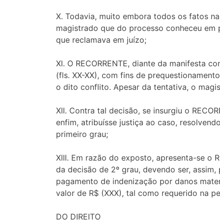
X. Todavia, muito embora todos os fatos n
magistrado que do processo conheceu em p
que reclamava em juízo;
XI. O RECORRENTE, diante da manifesta con
(fls. XX-XX), com fins de prequestionament
o dito conflito. Apesar da tentativa, o m
XII. Contra tal decisão, se insurgiu o REC
enfim, atribuísse justiça ao caso, resolven
primeiro grau;
XIII. Em razão do exposto, apresenta-se o 
da decisão de 2º grau, devendo ser, assim,
pagamento de indenização por danos materi
valor de R$ (XXX), tal como requerido na p
DO DIREITO