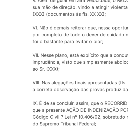
V. Além de guiar em alta velocidade, o RE
sua mão de direção, vindo a atingir violent
(XXX) (documentos às fls. XX-XX);
VI. Não é demais reiterar que, nessa oport
por completo de todo o dever de cuidado 
foi o bastante para evitar o pior;
VII. Nesse plano, está explícito que a con
imprudência, visto que simplesmente abdico
ao Sr. (XXX);
VIII. Nas alegações finais apresentadas (f
a correta observação das provas produzidas
IX. É de se concluir, assim, que o RECORRI
que a presente AÇÃO DE INDENIZAÇÃO POR 
Código Civil ? Lei nº 10.406/02, sobretudo
do Supremo Tribunal Federal;