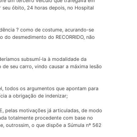
re um terceiro veículo que trafegava em
r seu óbito, 24 horas depois, no Hospital
rudência ? como de costume, acurando-se
azão do desmedimento do RECORRIDO, não
oderíamos subsumí-la à modalidade da
o de seu carro, vindo causar a máxima lesão
vel, todos os argumentos que apontam para
ia a obrigação de indenizar;
E, pelas motivações já articuladas, de modo
ada totalmente procedente com base no
se, outrossim, o que dispõe a Súmula nº 562