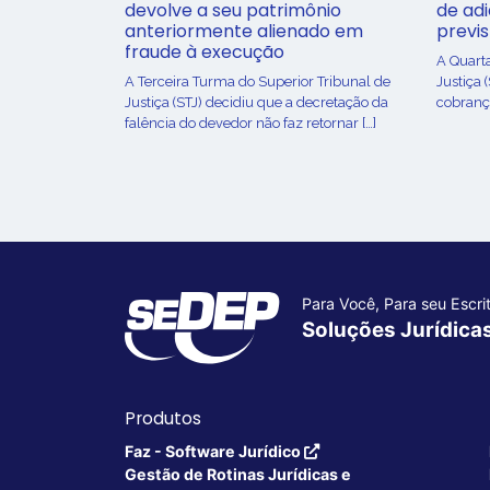
devolve a seu patrimônio
de ad
anteriormente alienado em
previ
fraude à execução
A Quart
A Terceira Turma do Superior Tribunal de
Justiça 
Justiça (STJ) decidiu que a decretação da
cobrança
falência do devedor não faz retornar […]
Para Você, Para seu Escrit
Soluções Jurídica
Produtos
Faz - Software Jurídico
Gestão de Rotinas Jurídicas e