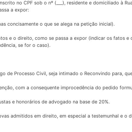
scrito no CPF sob o nº (___), residente e domiciliado à Rua (
assa a expor:
mas concisamente o que se alega na petição inicial).
tos e o direito, como se passa a expor (indicar os fatos e
udência, se for o caso).
o de Processo Civil, seja intimado o Reconvindo para, qu
venção, com a consequente improcedência do pedido formu
ustas e honorários de advogado na base de 20%.
ovas admitidos em direito, em especial a testemunhal e o