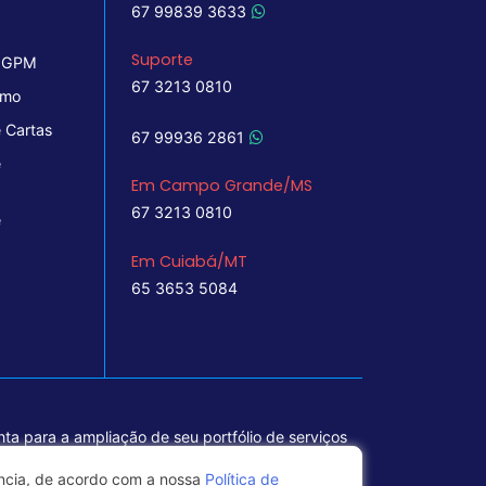
67 99839 3633
Suporte
 IGPM
67 3213 0810
imo
 Cartas
67 99936 2861
e
Em Campo Grande/MS
67 3213 0810
e
Em Cuiabá/MT
65 3653 5084
ta para a ampliação de seu portfólio de serviços
ência, de acordo com a nossa
Política de