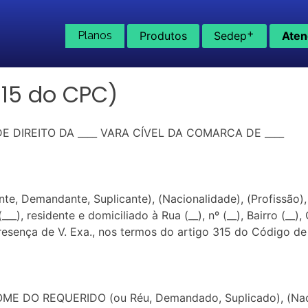
+
Planos
Produtos
Sedep
Aten
15 do CPC)
 DIREITO DA ____ VARA CÍVEL DA COMARCA DE ____
Demandante, Suplicante), (Nacionalidade), (Profissão), (
___), residente e domiciliado à Rua (__), nº (__), Bairro (__),
resença de V. Exa., nos termos do artigo 315 do Código de 
OME DO REQUERIDO (ou Réu, Demandado, Suplicado), (Nacion