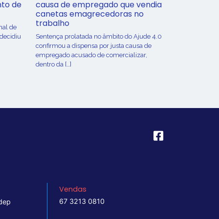
nto de
causa de empregado que vendia
canetas emagrecedoras no
trabalho
nal de
 decidiu
Sentença prolatada no âmbito do Ajude 4.0
confirmou a dispensa por justa causa de
empregado acusado de comercializar,
dentro da […]
Vendas
67 3213 0810
dep