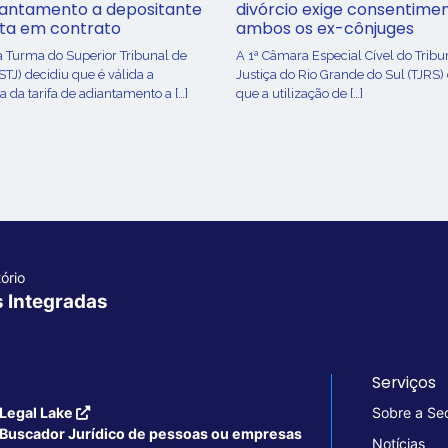
iantamento a depositante
divórcio exige consentime
sta em contrato
ambos os ex-cônjuges
a Turma do Superior Tribunal de
A 1ª Câmara Especial Cível do Tribu
(STJ) decidiu que é válida a
Justiça do Rio Grande do Sul (TJRS)
 da tarifa de adiantamento a […]
que a utilização de […]
ório
s Integradas
Serviços
Legal Lake
Sobre a Se
Buscador Jurídico de pessoas ou empresas
Notícias