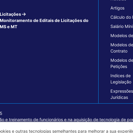
Artigos
Licitações
Cálculo do
Monitoramento de Editais de Licitações do
Salário Mín
MS e MT
Modelos de
Modelos d
Contrato
Modelos d
Petições
Indices de
Legislação
Expressões
Jurídicas
15
o e treinamento de funcionários e na aquisição de tecnologia de pon
ormações seguras e excelentes soluções empresariais.
ookies e outras tecnologias semelhantes para melhorar a sua experi