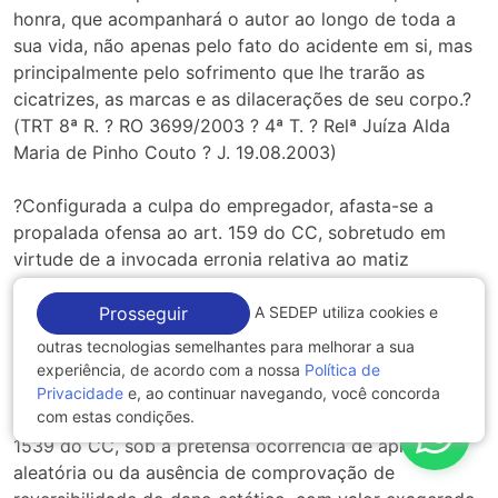
honra, que acompanhará o autor ao longo de toda a
sua vida, não apenas pelo fato do acidente em si, mas
principalmente pelo sofrimento que lhe trarão as
cicatrizes, as marcas e as dilacerações de seu corpo.?
(TRT 8ª R. ? RO 3699/2003 ? 4ª T. ? Relª Juíza Alda
Maria de Pinho Couto ? J. 19.08.2003)
?Configurada a culpa do empregador, afasta-se a
propalada ofensa ao art. 159 do CC, sobretudo em
virtude de a invocada erronia relativa ao matiz
absolutamente fático da controvérsia induzir à idéia de
inadmissibilidade da revista, em virtude de o reexame
A SEDEP utiliza cookies e
Prosseguir
de fatos e provas lhe ser refratário, a teor do
outras tecnologias semelhantes para melhorar a sua
Enunciado nº 126 do TST. Não vinga, ainda, a tese de
experiência, de acordo com a nossa
Política de
que o valor arbitrado por dano moral a título de
Privacidade
e, ao continuar navegando, você concorda
com estas condições.
compensação pelo dano estético sofrido, vulnera o art.
1539 do CC, sob a pretensa ocorrência de aplicação
aleatória ou da ausência de comprovação de