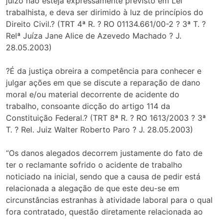
juízo não esteja expressamente previsto em Lei
trabalhista, e deva ser dirimido à luz de princípios do
Direito Civil.? (TRT 4ª R. ? RO 01134.661/00-2 ? 3ª T. ?
Relª Juíza Jane Alice de Azevedo Machado ? J.
28.05.2003)
?É da justiça obreira a competência para conhecer e
julgar ações em que se discute a reparação de dano
moral e/ou material decorrente de acidente do
trabalho, consoante dicção do artigo 114 da
Constituição Federal.? (TRT 8ª R. ? RO 1613/2003 ? 3ª
T. ? Rel. Juiz Walter Roberto Paro ? J. 28.05.2003)
“Os danos alegados decorrem justamente do fato de
ter o reclamante sofrido o acidente de trabalho
noticiado na inicial, sendo que a causa de pedir está
relacionada a alegação de que este deu-se em
circunstâncias estranhas à atividade laboral para o qual
fora contratado, questão diretamente relacionada ao