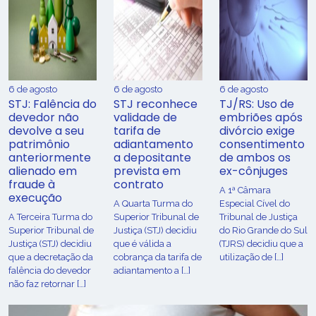
6 de agosto
6 de agosto
6 de agosto
STJ: Falência do
STJ reconhece
TJ/RS: Uso de
devedor não
validade de
embriões após
devolve a seu
tarifa de
divórcio exige
patrimônio
adiantamento
consentimento
anteriormente
a depositante
de ambos os
alienado em
prevista em
ex-cônjuges
fraude à
contrato
A 1ª Câmara
execução
A Quarta Turma do
Especial Cível do
A Terceira Turma do
Superior Tribunal de
Tribunal de Justiça
Superior Tribunal de
Justiça (STJ) decidiu
do Rio Grande do Sul
Justiça (STJ) decidiu
que é válida a
(TJRS) decidiu que a
que a decretação da
cobrança da tarifa de
utilização de […]
falência do devedor
adiantamento a […]
não faz retornar […]