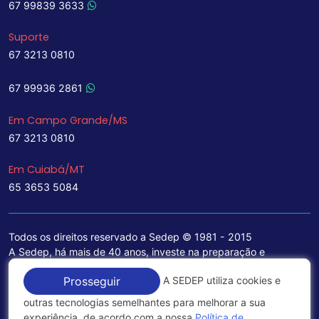
67 99839 3633
Suporte
67 3213 0810
67 99936 2861
Em Campo Grande/MS
67 3213 0810
Em Cuiabá/MT
65 3653 5084
Todos os direitos reservado a Sedep © 1981 - 2015
A Sedep, há mais de 40 anos, investe na preparação e
treinamento de funcionários e na aquisição de tecnologia de
A SEDEP utiliza cookies e
Prosseguir
ponta para a ampliação de seu portfólio de serviços voltados
para a área jurídica, que contemplam informações seguras e
outras tecnologias semelhantes para melhorar a sua
excelentes soluções empresariais.
experiência, de acordo com a nossa
Política de