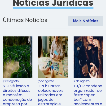
Notícias Jurídicas
Últimas Notícias
Mais Notícias
7 de agosto
7 de agosto
7 de agosto
STJ vê lesão a
TRF1: Cartas
TJ/PR condena
direitos difusos
colecionáveis
organizador de
e mantém
utilizadas em
festa “open
condenação de
jogos de
bar” com
empresa por
estratégia e
adolescentes e