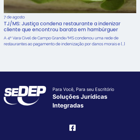
7 de agosto
TJ/MS: Justiça condena restaurante a indenizar
cliente que encontrou barata em hambúrguer
A 4ª Vara Cível de Campo Grande/MS condenou uma rede de
restaurantes ao pagamento de indenização por danos morais e […]
Para Você, Para seu Escritório
Soluções Jurídicas
Integradas