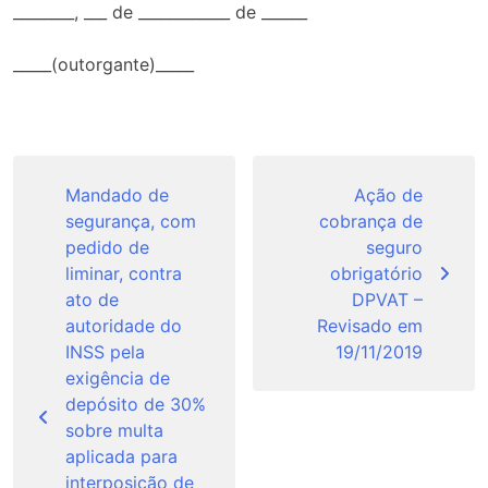
________, ___ de ____________ de ______
_____(outorgante)_____
Navegação
de
Mandado de
Ação de
segurança, com
cobrança de
Post
pedido de
seguro
liminar, contra
obrigatório
ato de
DPVAT –
autoridade do
Revisado em
INSS pela
19/11/2019
exigência de
depósito de 30%
sobre multa
aplicada para
interposição de