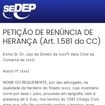
PETIÇÃO DE RENÚNCIA DE
HERANÇA (Art. 1.581 do CC)
Exmo Sr. Dr. Juiz de Direito da (xxxª) Vara Cível da
Comarca de (xxx)
Autos nº: (xxx)
NOME DO REQUERENTE, por seu advogado, na
qualidade de herdeiro do finado (xxx), cujo inventário
corre por esse r. juízo, processo em epígrafe, vem à
presença de V. Exa., nos termos do 1.581 Código Civil,
dizer que, não lhe convindo aceitar a herança, quer