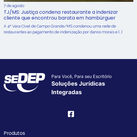
7 de agosto
TJ/MS: Justiça condena restaurante a indenizar
cliente que encontrou barata em hambúrguer
A 4ª Vara Cível de Campo Grande/MS condenou uma rede de
restaurantes ao pagamento de indenização por danos morais e […]
Para Você, Para seu Escritório
Soluções Jurídicas
Integradas
Produtos