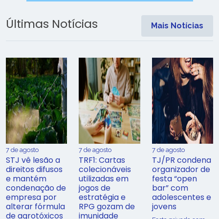
Últimas Notícias
Mais Notícias
7 de agosto
7 de agosto
7 de agosto
STJ vê lesão a
TRF1: Cartas
TJ/PR condena
direitos difusos
colecionáveis
organizador de
e mantém
utilizadas em
festa “open
condenação de
jogos de
bar” com
empresa por
estratégia e
adolescentes e
alterar fórmula
RPG gozam de
jovens
de agrotóxicos
imunidade