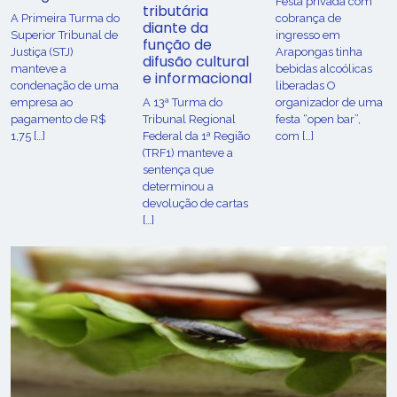
Festa privada com
tributária
​A Primeira Turma do
cobrança de
diante da
Superior Tribunal de
ingresso em
função de
Justiça (STJ)
Arapongas tinha
difusão cultural
manteve a
bebidas alcoólicas
e informacional
condenação de uma
liberadas O
empresa ao
A 13ª Turma do
organizador de uma
pagamento de R$
Tribunal Regional
festa “open bar”,
1,75 […]
Federal da 1ª Região
com […]
(TRF1) manteve a
sentença que
determinou a
devolução de cartas
[…]