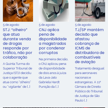
5 de agosto
5 de agosto
5 de agosto
STJ: “olheiro”
CNJ aplica
TJ/SP mantém
que atua
pena de
decisão que
durante venda
disponibilidade
afastou
de drogas
a magistrados
cobrança de
responde por
por condenar
ICMS de
tráfico, não por
corruptos
distribuidora de
colaboração
combustíveis
Na primeira decisão,
de aviação
A Quinta Turma do
o CNJ aplicou pena
Superior Tribunal de
de disponibilidade
Tratamento desigual
Justiça (STJ) decidiu
de dois anos à juíza
para aeronaves
que o agente que
da Lava-Jato
nacionais e
atua como “olheiro”
Gabriela Hardt
estrangeiras. A 11ª
ou “vigilante” de […]
Punição da […]
Câmara de Direito
Público do Tribunal
de Justiça de São
Paulo […]