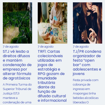
7 de agosto
7 de agosto
7 de agosto
STJ vê lesão a
TRF1: Cartas
TJ/PR condena
direitos difusos
colecionáveis
organizador de
e mantém
utilizadas em
festa “open
condenação de
jogos de
bar” com
empresa por
estratégia e
adolescentes e
alterar fórmula
RPG gozam de
jovens
de agrotóxicos
imunidade
Festa privada com
tributária
​A Primeira Turma do
cobrança de
diante da
Superior Tribunal de
ingresso em
função de
Justiça (STJ)
Arapongas tinha
difusão cultural
manteve a
bebidas alcoólicas
e informacional
condenação de uma
liberadas O