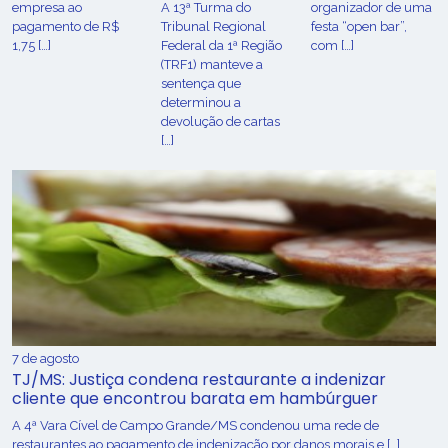
empresa ao
A 13ª Turma do
organizador de uma
pagamento de R$
Tribunal Regional
festa “open bar”,
1,75 […]
Federal da 1ª Região
com […]
(TRF1) manteve a
sentença que
determinou a
devolução de cartas
[…]
7 de agosto
TJ/MS: Justiça condena restaurante a indenizar
cliente que encontrou barata em hambúrguer
A 4ª Vara Cível de Campo Grande/MS condenou uma rede de
restaurantes ao pagamento de indenização por danos morais e […]