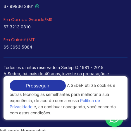
67 99936 2861
Em Campo Grande/MS
67 3213 0810
Em Cuiabá/MT
65 3653 5084
Todos os direitos reservado a Sedep © 1981 - 2015
A Sedep, há mais de 40 anos, investe na preparação e
treinamento de funcionários e na aquisição de tecnologia de
A SEDEP utiliza cookies e
Prosseguir
ponta para a ampliação de seu portfólio de serviços voltados
para a área jurídica, que contemplam informações seguras e
outras tecnologias semelhantes para melhorar a sua
excelentes soluções empresariais.
experiência, de acordo com a nossa
Política de
Privacidade
e, ao continuar navegando, você concorda
Política de Privacidade
com estas condições.
Init code Huggy.chat