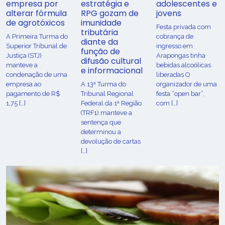
empresa por
estratégia e
adolescentes e
alterar fórmula
RPG gozam de
jovens
de agrotóxicos
imunidade
Festa privada com
tributária
​A Primeira Turma do
cobrança de
diante da
Superior Tribunal de
ingresso em
função de
Justiça (STJ)
Arapongas tinha
difusão cultural
manteve a
bebidas alcoólicas
e informacional
condenação de uma
liberadas O
empresa ao
A 13ª Turma do
organizador de uma
pagamento de R$
Tribunal Regional
festa “open bar”,
1,75 […]
Federal da 1ª Região
com […]
(TRF1) manteve a
sentença que
determinou a
devolução de cartas
[…]