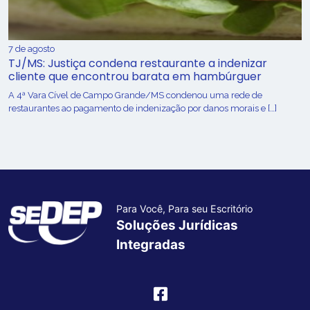
7 de agosto
TJ/MS: Justiça condena restaurante a indenizar
cliente que encontrou barata em hambúrguer
A 4ª Vara Cível de Campo Grande/MS condenou uma rede de
restaurantes ao pagamento de indenização por danos morais e […]
Para Você, Para seu Escritório
Soluções Jurídicas
Integradas