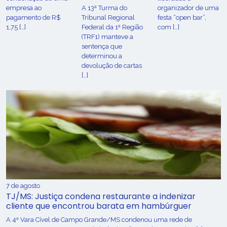
empresa ao
A 13ª Turma do
organizador de uma
pagamento de R$
Tribunal Regional
festa “open bar”,
1,75 […]
Federal da 1ª Região
com […]
(TRF1) manteve a
sentença que
determinou a
devolução de cartas
[…]
7 de agosto
TJ/MS: Justiça condena restaurante a indenizar
cliente que encontrou barata em hambúrguer
A 4ª Vara Cível de Campo Grande/MS condenou uma rede de