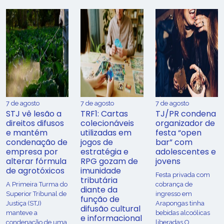
7 de agosto
7 de agosto
7 de agosto
STJ vê lesão a
TRF1: Cartas
TJ/PR condena
direitos difusos
colecionáveis
organizador de
e mantém
utilizadas em
festa “open
condenação de
jogos de
bar” com
empresa por
estratégia e
adolescentes e
alterar fórmula
RPG gozam de
jovens
de agrotóxicos
imunidade
Festa privada com
tributária
​A Primeira Turma do
cobrança de
diante da
Superior Tribunal de
ingresso em
função de
Justiça (STJ)
Arapongas tinha
difusão cultural
manteve a
bebidas alcoólicas
e informacional
condenação de uma
liberadas O