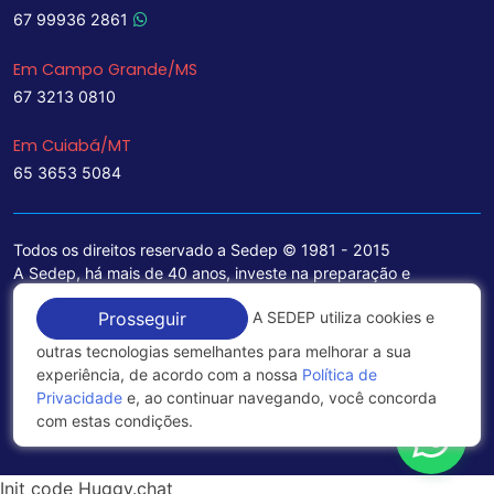
67 99936 2861
Em Campo Grande/MS
67 3213 0810
Em Cuiabá/MT
65 3653 5084
Todos os direitos reservado a Sedep © 1981 - 2015
A Sedep, há mais de 40 anos, investe na preparação e
treinamento de funcionários e na aquisição de tecnologia de
A SEDEP utiliza cookies e
Prosseguir
ponta para a ampliação de seu portfólio de serviços voltados
para a área jurídica, que contemplam informações seguras e
outras tecnologias semelhantes para melhorar a sua
excelentes soluções empresariais.
experiência, de acordo com a nossa
Política de
Privacidade
e, ao continuar navegando, você concorda
Política de Privacidade
com estas condições.
Init code Huggy.chat