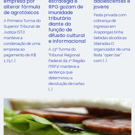
empresa por
estratégia e
adolescentes e
alterar fórmula
RPG gozam de
jovens
de agrotóxicos
imunidade
Festa privada com
tributária
​A Primeira Turma do
cobrança de
diante da
Superior Tribunal de
ingresso em
função de
Justiça (STJ)
Arapongas tinha
difusão cultural
manteve a
bebidas alcoólicas
e informacional
condenação de uma
liberadas O
empresa ao
A 13ª Turma do
organizador de uma
pagamento de R$
Tribunal Regional
festa “open bar”,
1,75 […]
Federal da 1ª Região
com […]
(TRF1) manteve a
sentença que
determinou a
devolução de cartas
[…]