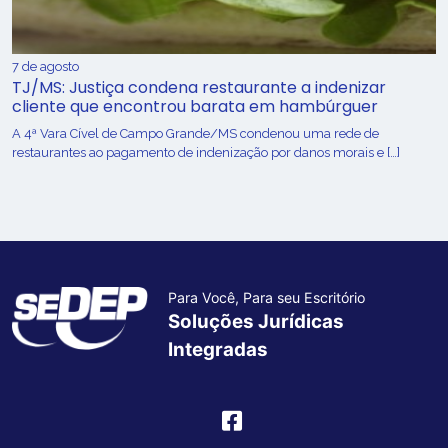
7 de agosto
TJ/MS: Justiça condena restaurante a indenizar
cliente que encontrou barata em hambúrguer
A 4ª Vara Cível de Campo Grande/MS condenou uma rede de
restaurantes ao pagamento de indenização por danos morais e […]
Para Você, Para seu Escritório
Soluções Jurídicas
Integradas