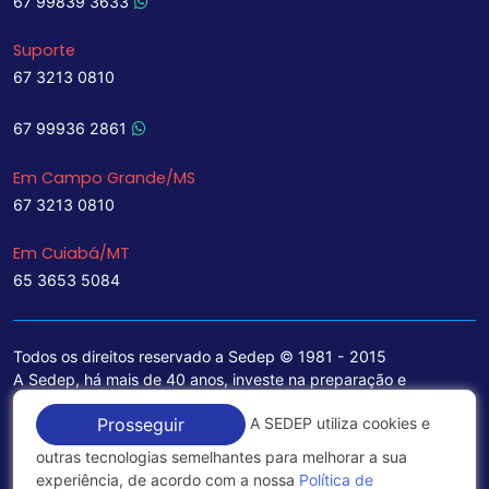
67 99839 3633
Suporte
67 3213 0810
67 99936 2861
Em Campo Grande/MS
67 3213 0810
Em Cuiabá/MT
65 3653 5084
Todos os direitos reservado a Sedep © 1981 - 2015
A Sedep, há mais de 40 anos, investe na preparação e
treinamento de funcionários e na aquisição de tecnologia de
A SEDEP utiliza cookies e
Prosseguir
ponta para a ampliação de seu portfólio de serviços voltados
para a área jurídica, que contemplam informações seguras e
outras tecnologias semelhantes para melhorar a sua
excelentes soluções empresariais.
experiência, de acordo com a nossa
Política de