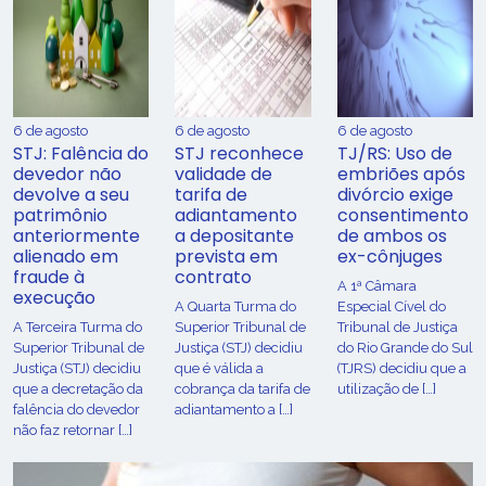
6 de agosto
6 de agosto
6 de agosto
STJ: Falência do
STJ reconhece
TJ/RS: Uso de
devedor não
validade de
embriões após
devolve a seu
tarifa de
divórcio exige
patrimônio
adiantamento
consentimento
anteriormente
a depositante
de ambos os
alienado em
prevista em
ex-cônjuges
fraude à
contrato
A 1ª Câmara
execução
A Quarta Turma do
Especial Cível do
A Terceira Turma do
Superior Tribunal de
Tribunal de Justiça
Superior Tribunal de
Justiça (STJ) decidiu
do Rio Grande do Sul
Justiça (STJ) decidiu
que é válida a
(TJRS) decidiu que a
que a decretação da
cobrança da tarifa de
utilização de […]
falência do devedor
adiantamento a […]
não faz retornar […]