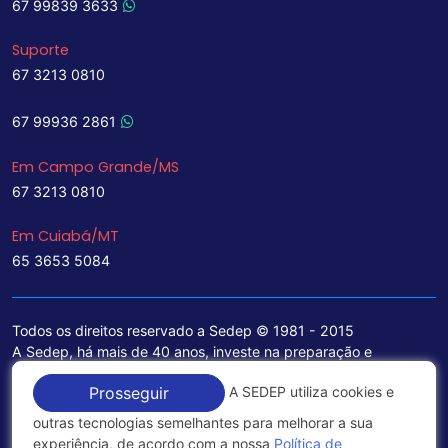
67 99839 3633
Suporte
67 3213 0810
67 99936 2861
Em Campo Grande/MS
67 3213 0810
Em Cuiabá/MT
65 3653 5084
Todos os direitos reservado a Sedep © 1981 - 2015
A Sedep, há mais de 40 anos, investe na preparação e
treinamento de funcionários e na aquisição de tecnologia de
A SEDEP utiliza cookies e
Prosseguir
ponta para a ampliação de seu portfólio de serviços voltados
para a área jurídica, que contemplam informações seguras e
outras tecnologias semelhantes para melhorar a sua
excelentes soluções empresariais.
experiência, de acordo com a nossa
Política de