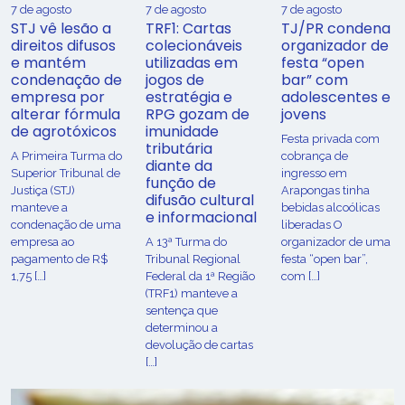
7 de agosto
7 de agosto
7 de agosto
STJ vê lesão a
TRF1: Cartas
TJ/PR condena
direitos difusos
colecionáveis
organizador de
e mantém
utilizadas em
festa “open
condenação de
jogos de
bar” com
empresa por
estratégia e
adolescentes e
alterar fórmula
RPG gozam de
jovens
de agrotóxicos
imunidade
Festa privada com
tributária
​A Primeira Turma do
cobrança de
diante da
Superior Tribunal de
ingresso em
função de
Justiça (STJ)
Arapongas tinha
difusão cultural
manteve a
bebidas alcoólicas
e informacional
condenação de uma
liberadas O
empresa ao
A 13ª Turma do
organizador de uma
pagamento de R$
Tribunal Regional
festa “open bar”,
1,75 […]
Federal da 1ª Região
com […]
(TRF1) manteve a
sentença que
determinou a
devolução de cartas
[…]