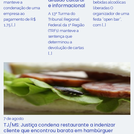
manteve a
bebidas alcoólicas
e informacional
condenação de uma
liberadas O
empresa ao
A 13ª Turma do
organizador de uma
pagamento de R$
Tribunal Regional
festa “open bar”,
1,75 […]
Federal da 1ª Região
com […]
(TRF1) manteve a
sentença que
determinou a
devolução de cartas
[…]
7 de agosto
TJ/MS: Justiça condena restaurante a indenizar
cliente que encontrou barata em hambúrguer