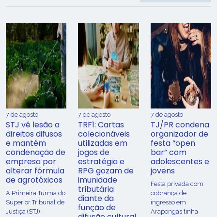
7 de agosto
7 de agosto
7 de agosto
STJ vê lesão a
TRF1: Cartas
TJ/PR condena
direitos difusos
colecionáveis
organizador de
e mantém
utilizadas em
festa “open
condenação de
jogos de
bar” com
empresa por
estratégia e
adolescentes e
alterar fórmula
RPG gozam de
jovens
de agrotóxicos
imunidade
Festa privada com
tributária
​A Primeira Turma do
cobrança de
diante da
Superior Tribunal de
ingresso em
função de
Justiça (STJ)
Arapongas tinha
difusão cultural