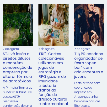
7 de agosto
7 de agosto
7 de agosto
STJ vê lesão a
TRF1: Cartas
TJ/PR condena
direitos difusos
colecionáveis
organizador de
e mantém
utilizadas em
festa “open
condenação de
jogos de
bar” com
empresa por
estratégia e
adolescentes e
alterar fórmula
RPG gozam de
jovens
de agrotóxicos
imunidade
Festa privada com
tributária
​A Primeira Turma do
cobrança de
diante da
Superior Tribunal de
ingresso em
função de
Justiça (STJ)
Arapongas tinha
difusão cultural
manteve a
bebidas alcoólicas
e informacional
condenação de uma
liberadas O