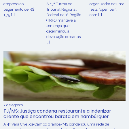
empresa ao
A 13ª Turma do
organizador de uma
pagamento de R$
Tribunal Regional
festa “open bar”,
1,75 […]
Federal da 1ª Região
com […]
(TRF1) manteve a
sentença que
determinou a
devolução de cartas
[…]
7 de agosto
TJ/MS: Justiça condena restaurante a indenizar
cliente que encontrou barata em hambúrguer
A 4ª Vara Cível de Campo Grande/MS condenou uma rede de