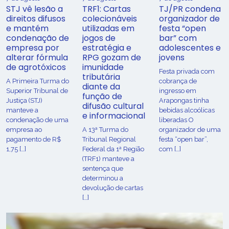
STJ vê lesão a
TRF1: Cartas
TJ/PR condena
direitos difusos
colecionáveis
organizador de
e mantém
utilizadas em
festa “open
condenação de
jogos de
bar” com
empresa por
estratégia e
adolescentes e
alterar fórmula
RPG gozam de
jovens
de agrotóxicos
imunidade
Festa privada com
tributária
​A Primeira Turma do
cobrança de
diante da
Superior Tribunal de
ingresso em
função de
Justiça (STJ)
Arapongas tinha
difusão cultural
manteve a
bebidas alcoólicas
e informacional
condenação de uma
liberadas O
empresa ao
A 13ª Turma do
organizador de uma
pagamento de R$
Tribunal Regional
festa “open bar”,
1,75 […]
Federal da 1ª Região
com […]
(TRF1) manteve a
sentença que
determinou a
devolução de cartas
[…]