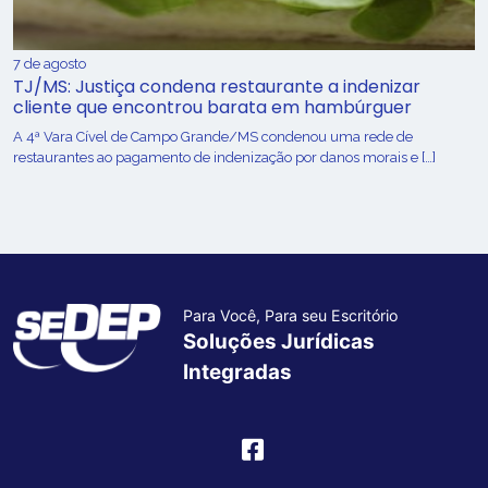
7 de agosto
TJ/MS: Justiça condena restaurante a indenizar
cliente que encontrou barata em hambúrguer
A 4ª Vara Cível de Campo Grande/MS condenou uma rede de
restaurantes ao pagamento de indenização por danos morais e […]
Para Você, Para seu Escritório
Soluções Jurídicas
Integradas