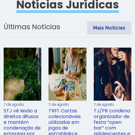
Notícias Jurídicas
Últimas Notícias
Mais Notícias
7 de agosto
7 de agosto
7 de agosto
STJ vê lesão a
TRF1: Cartas
TJ/PR condena
direitos difusos
colecionáveis
organizador de
e mantém
utilizadas em
festa “open
condenação de
jogos de
bar” com
empresa por
estratégia e
adolescentes e