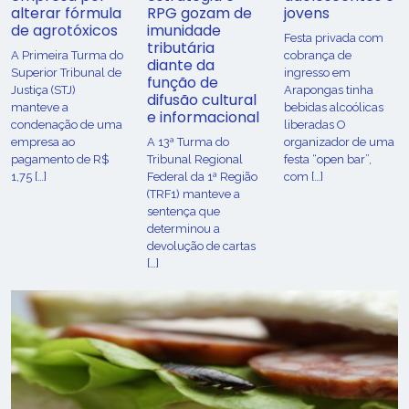
alterar fórmula
RPG gozam de
jovens
de agrotóxicos
imunidade
Festa privada com
tributária
​A Primeira Turma do
cobrança de
diante da
Superior Tribunal de
ingresso em
função de
Justiça (STJ)
Arapongas tinha
difusão cultural
manteve a
bebidas alcoólicas
e informacional
condenação de uma
liberadas O
empresa ao
A 13ª Turma do
organizador de uma
pagamento de R$
Tribunal Regional
festa “open bar”,
1,75 […]
Federal da 1ª Região
com […]
(TRF1) manteve a
sentença que
determinou a
devolução de cartas
[…]