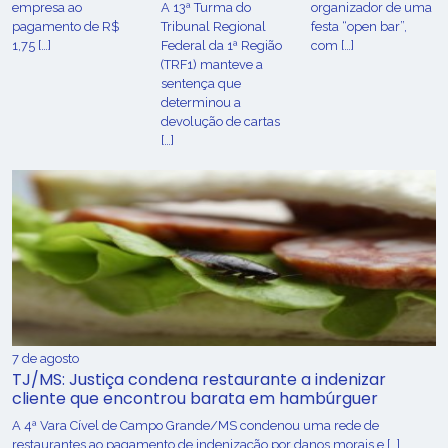
empresa ao
A 13ª Turma do
organizador de uma
pagamento de R$
Tribunal Regional
festa “open bar”,
1,75 […]
Federal da 1ª Região
com […]
(TRF1) manteve a
sentença que
determinou a
devolução de cartas
[…]
7 de agosto
TJ/MS: Justiça condena restaurante a indenizar
cliente que encontrou barata em hambúrguer
A 4ª Vara Cível de Campo Grande/MS condenou uma rede de
restaurantes ao pagamento de indenização por danos morais e […]