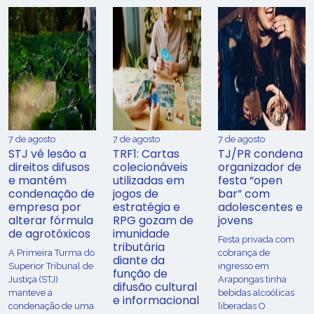
7 de agosto
7 de agosto
7 de agosto
STJ vê lesão a
TRF1: Cartas
TJ/PR condena
direitos difusos
colecionáveis
organizador de
e mantém
utilizadas em
festa “open
condenação de
jogos de
bar” com
empresa por
estratégia e
adolescentes e
alterar fórmula
RPG gozam de
jovens
de agrotóxicos
imunidade
Festa privada com
tributária
​A Primeira Turma do
cobrança de
diante da
Superior Tribunal de
ingresso em
função de
Justiça (STJ)
Arapongas tinha
difusão cultural
manteve a
bebidas alcoólicas
e informacional
condenação de uma
liberadas O