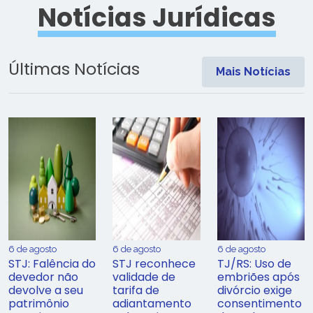
Notícias Jurídicas
Últimas Notícias
Mais Notícias
6 de agosto
6 de agosto
6 de agosto
STJ: Falência do
STJ reconhece
TJ/RS: Uso de
devedor não
validade de
embriões após
devolve a seu
tarifa de
divórcio exige
patrimônio
adiantamento
consentimento