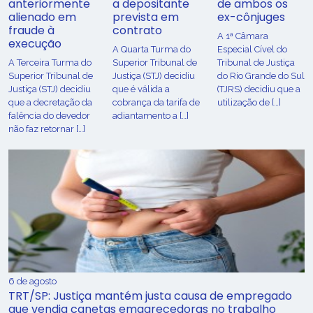
anteriormente
a depositante
de ambos os
alienado em
prevista em
ex-cônjuges
fraude à
contrato
A 1ª Câmara
execução
A Quarta Turma do
Especial Cível do
A Terceira Turma do
Superior Tribunal de
Tribunal de Justiça
Superior Tribunal de
Justiça (STJ) decidiu
do Rio Grande do Sul
Justiça (STJ) decidiu
que é válida a
(TJRS) decidiu que a
que a decretação da
cobrança da tarifa de
utilização de […]
falência do devedor
adiantamento a […]
não faz retornar […]
6 de agosto
TRT/SP: Justiça mantém justa causa de empregado
que vendia canetas emagrecedoras no trabalho