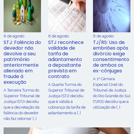
6 de agosto
6 de agosto
6 de agosto
STJ: Falência do
STJ reconhece
TJ/RS: Uso de
devedor não
validade de
embriões após
devolve a seu
tarifa de
divórcio exige
patrimônio
adiantamento
consentimento
anteriormente
a depositante
de ambos os
alienado em
prevista em
ex-cônjuges
fraude à
contrato
A 1ª Câmara
execução
A Quarta Turma do
Especial Cível do
A Terceira Turma do
Superior Tribunal de
Tribunal de Justiça
Superior Tribunal de
Justiça (STJ) decidiu
do Rio Grande do Sul
Justiça (STJ) decidiu
que é válida a
(TJRS) decidiu que a
que a decretação da
cobrança da tarifa de
utilização de […]
falência do devedor
adiantamento a […]
não faz retornar […]