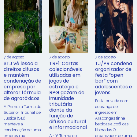
7 de agosto
7 de agosto
7 de agosto
STJ vê lesão a
TRF1: Cartas
TJ/PR condena
direitos difusos
colecionáveis
organizador de
e mantém
utilizadas em
festa “open
condenação de
jogos de
bar” com
empresa por
estratégia e
adolescentes e
alterar fórmula
RPG gozam de
jovens
de agrotóxicos
imunidade
Festa privada com
tributária
​A Primeira Turma do
cobrança de
diante da
Superior Tribunal de
ingresso em
função de
Justiça (STJ)
Arapongas tinha
difusão cultural
manteve a
bebidas alcoólicas
e informacional
condenação de uma
liberadas O
empresa ao
A 13ª Turma do
organizador de uma