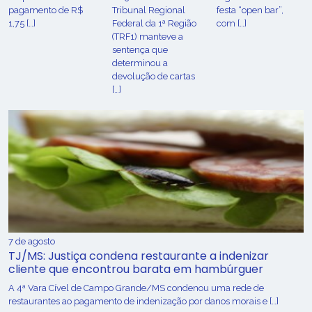
pagamento de R$
Tribunal Regional
festa “open bar”,
1,75 […]
Federal da 1ª Região
com […]
(TRF1) manteve a
sentença que
determinou a
devolução de cartas
[…]
7 de agosto
TJ/MS: Justiça condena restaurante a indenizar
cliente que encontrou barata em hambúrguer
A 4ª Vara Cível de Campo Grande/MS condenou uma rede de
restaurantes ao pagamento de indenização por danos morais e […]