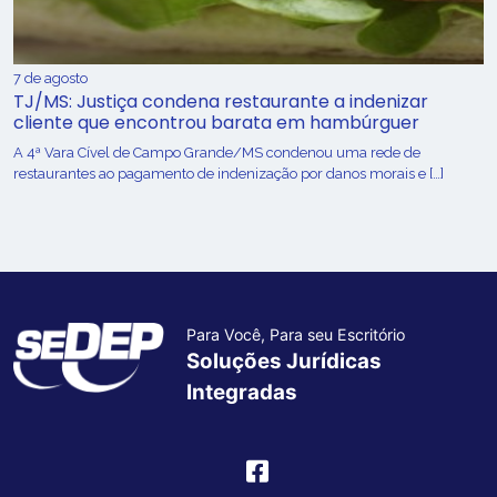
7 de agosto
TJ/MS: Justiça condena restaurante a indenizar
cliente que encontrou barata em hambúrguer
A 4ª Vara Cível de Campo Grande/MS condenou uma rede de
restaurantes ao pagamento de indenização por danos morais e […]
Para Você, Para seu Escritório
Soluções Jurídicas
Integradas