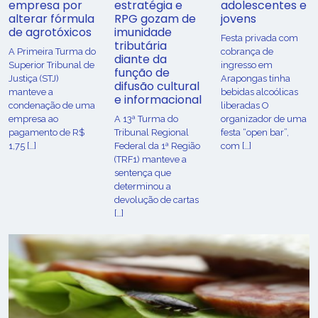
empresa por
estratégia e
adolescentes e
alterar fórmula
RPG gozam de
jovens
de agrotóxicos
imunidade
Festa privada com
tributária
​A Primeira Turma do
cobrança de
diante da
Superior Tribunal de
ingresso em
função de
Justiça (STJ)
Arapongas tinha
difusão cultural
manteve a
bebidas alcoólicas
e informacional
condenação de uma
liberadas O
empresa ao
A 13ª Turma do
organizador de uma
pagamento de R$
Tribunal Regional
festa “open bar”,
1,75 […]
Federal da 1ª Região
com […]
(TRF1) manteve a
sentença que
determinou a
devolução de cartas
[…]