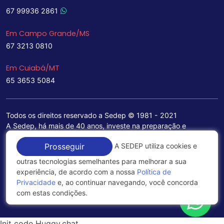
67 99936 2861
Em Campo Grande/MS
67 3213 0810
Em Cuiabá/MT
65 3653 5084
Todos os direitos reservado a Sedep © 1981 - 2021
A Sedep, há mais de 40 anos, investe na preparação e
treinamento de funcionários e na aquisição de tecnologia de
A SEDEP utiliza cookies e
Prosseguir
ponta para a ampliação de seu portfólio de serviços voltados
para a área jurídica, que contemplam informações seguras e
outras tecnologias semelhantes para melhorar a sua
excelentes soluções empresariais.
experiência, de acordo com a nossa
Política de
Privacidade
e, ao continuar navegando, você concorda
Política de Privacidade
com estas condições.
Init code Huggy.chat