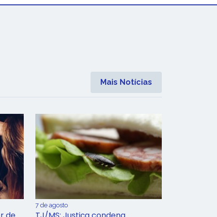
Mais Notícias
7 de agosto
r de
TJ/MS: Justiça condena