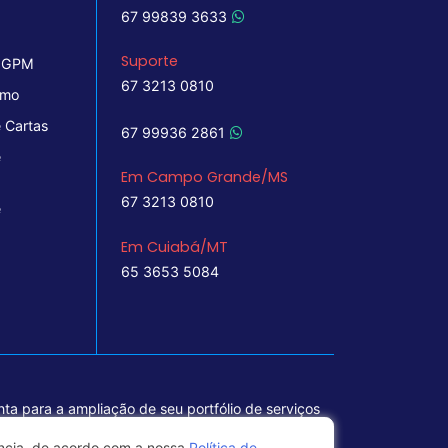
67 99839 3633
Suporte
 IGPM
67 3213 0810
imo
 Cartas
67 99936 2861
e
Em Campo Grande/MS
67 3213 0810
e
Em Cuiabá/MT
65 3653 5084
ta para a ampliação de seu portfólio de serviços
ência, de acordo com a nossa
Política de