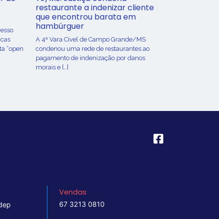
restaurante a indenizar cliente
que encontrou barata em
hambúrguer
resso
icas
A 4ª Vara Cível de Campo Grande/MS
ta “open
condenou uma rede de restaurantes ao
pagamento de indenização por danos
morais e […]
Vendas
67 3213 0810
dep