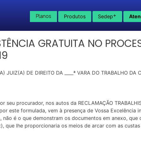
+
Planos
Produtos
Sedep
Aten
TÊNCIA GRATUITA NO PROCES
19
) JUIZ(A) DE DIREITO DA ____ª VARA DO TRABALHO DA
 por seu procurador, nos autos da RECLAMAÇÃO TRABALH
a por este formulada, vem à presença de Vossa Excelência i
ras, não é o que demonstram os documentos em anexo, q
), que lhe proporcionaria os meios de arcar com as custas