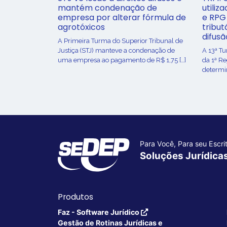
mantém condenação de
utiliz
empresa por alterar fórmula de
e RPG
agrotóxicos
tribut
difusã
​A Primeira Turma do Superior Tribunal de
Justiça (STJ) manteve a condenação de
A 13ª T
uma empresa ao pagamento de R$ 1,75 […]
da 1ª R
determin
Para Você, Para seu Escrit
Soluções Jurídica
Produtos
Faz - Software Jurídico
Gestão de Rotinas Jurídicas e