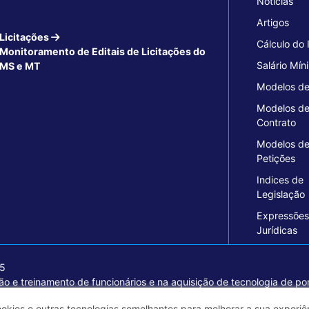
Notícias
Artigos
Licitações
Cálculo do
Monitoramento de Editais de Licitações do
Salário Mín
MS e MT
Modelos de
Modelos d
Contrato
Modelos d
Petições
Indices de
Legislação
Expressões
Jurídicas
15
o e treinamento de funcionários e na aquisição de tecnologia de pon
ormações seguras e excelentes soluções empresariais.
ookies e outras tecnologias semelhantes para melhorar a sua experi