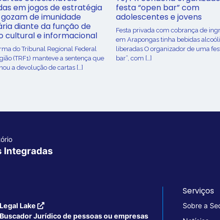
adas em jogos de estratégia
festa “open bar” com
 gozam de imunidade
adolescentes e jovens
ária diante da função de
Festa privada com cobrança de ing
o cultural e informacional
em Arapongas tinha bebidas alcoól
urma do Tribunal Regional Federal
liberadas O organizador de uma fes
egião (TRF1) manteve a sentença que
bar”, com […]
ou a devolução de cartas […]
ório
s Integradas
Serviços
Legal Lake
Sobre a Se
Buscador Jurídico de pessoas ou empresas