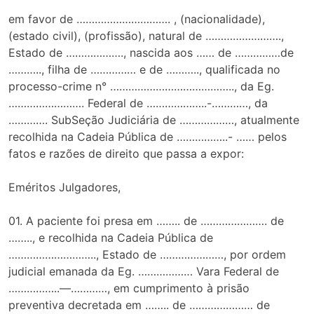
em favor de …………………………. , (nacionalidade),
(estado civil), (profissão), natural de …………………….,
Estado de ………………., nascida aos …… de ……………de
……….., filha de …………… e de ……….., qualificada no
processo-crime n° ………………………………….., da Eg.
……………………. Federal de ………………..-…………, da
…………. SubSeção Judiciária de ………………, atualmente
recolhida na Cadeia Pública de ……………..- …… pelos
fatos e razões de direito que passa a expor:
Eméritos Julgadores,
01. A paciente foi presa em …….. de …………………. de
…….., e recolhida na Cadeia Pública de
……………………….., Estado de …………………, por ordem
judicial emanada da Eg. ……………… Vara Federal de
……………..—…………, em cumprimento à prisão
preventiva decretada em …….. de ………………… de