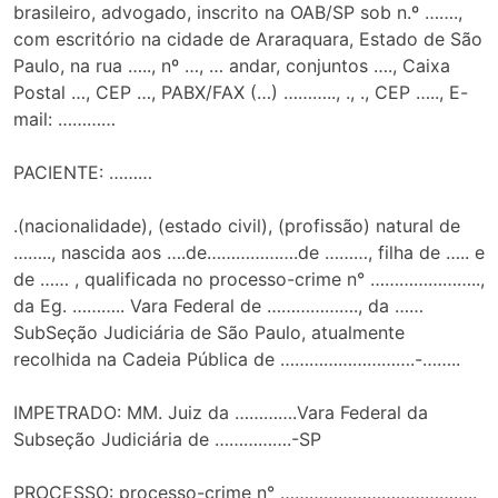
brasileiro, advogado, inscrito na OAB/SP sob n.º …….,
com escritório na cidade de Araraquara, Estado de São
Paulo, na rua ….., nº …, … andar, conjuntos …., Caixa
Postal …, CEP …, PABX/FAX (…) ……….., ., ., CEP ….., E-
mail: …………
PACIENTE: ………
.(nacionalidade), (estado civil), (profissão) natural de
…….., nascida aos ….de……………….de ………, filha de ….. e
de …… , qualificada no processo-crime n° …………………..,
da Eg. ……….. Vara Federal de ………………., da ……
SubSeção Judiciária de São Paulo, atualmente
recolhida na Cadeia Pública de ……………………….-……..
IMPETRADO: MM. Juiz da ………….Vara Federal da
Subseção Judiciária de …………….-SP
PROCESSO: processo-crime n° …………………………………..