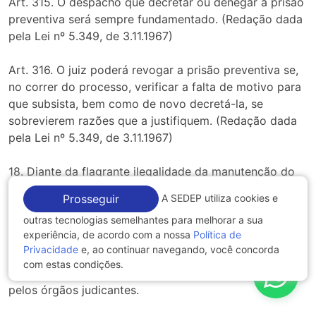
Art. 315. O despacho que decretar ou denegar a prisão
preventiva será sempre fundamentado. (Redação dada
pela Lei nº 5.349, de 3.11.1967)
Art. 316. O juiz poderá revogar a prisão preventiva se,
no correr do processo, verificar a falta de motivo para
que subsista, bem como de novo decretá-la, se
sobrevierem razões que a justifiquem. (Redação dada
pela Lei nº 5.349, de 3.11.1967)
18. Diante da flagrante ilegalidade da manutenção do
paciente sob custódia e do profundo e indisfarçável
A SEDEP utiliza cookies e
Prosseguir
desrespeito ao disciplinamento normativo a que se
outras tecnologias semelhantes para melhorar a sua
subordina tal medida, é que a paciente impetra a
experiência, de acordo com a nossa
Política de
presente ordem, esperando que nesta oportunidade,
Privacidade
e, ao continuar navegando, você concorda
seja a ilegalidade, sanada por completo, sob pena da
com estas condições.
injustiça ser admitida e consequentemente patrocinada
pelos órgãos judicantes.