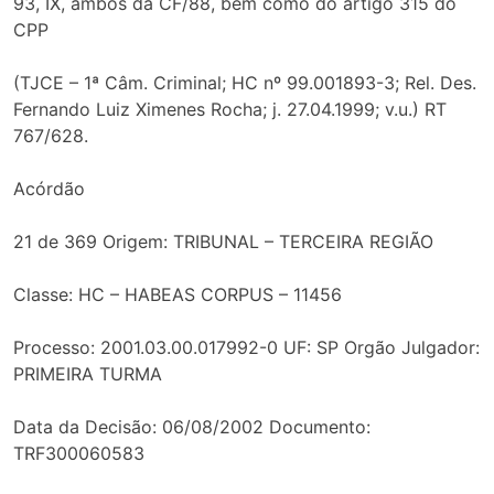
93, IX, ambos da CF/88, bem como do artigo 315 do
CPP
(TJCE – 1ª Câm. Criminal; HC nº 99.001893-3; Rel. Des.
Fernando Luiz Ximenes Rocha; j. 27.04.1999; v.u.) RT
767/628.
Acórdão
21 de 369 Origem: TRIBUNAL – TERCEIRA REGIÃO
Classe: HC – HABEAS CORPUS – 11456
Processo: 2001.03.00.017992-0 UF: SP Orgão Julgador:
PRIMEIRA TURMA
Data da Decisão: 06/08/2002 Documento:
TRF300060583