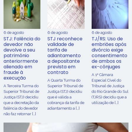
6 de agosto
6 de agosto
6 de agosto
STJ: Falência do
STJ reconhece
TJ/RS: Uso de
devedor não
validade de
embriões após
devolve a seu
tarifa de
divórcio exige
patrimônio
adiantamento
consentimento
anteriormente
a depositante
de ambos os
alienado em
prevista em
ex-cônjuges
fraude à
contrato
A 1ª Câmara
execução
A Quarta Turma do
Especial Cível do
A Terceira Turma do
Superior Tribunal de
Tribunal de Justiça
Superior Tribunal de
Justiça (STJ) decidiu
do Rio Grande do Sul
Justiça (STJ) decidiu
que é válida a
(TJRS) decidiu que a
que a decretação da
cobrança da tarifa de
utilização de […]
falência do devedor
adiantamento a […]
não faz retornar […]