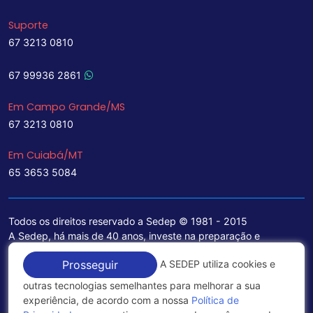
Suporte
67 3213 0810
67 99936 2861
Em Campo Grande/MS
67 3213 0810
Em Cuiabá/MT
65 3653 5084
Todos os direitos reservado a Sedep © 1981 - 2015
A Sedep, há mais de 40 anos, investe na preparação e
treinamento de funcionários e na aquisição de tecnologia de
A SEDEP utiliza cookies e
Prosseguir
ponta para a ampliação de seu portfólio de serviços voltados
para a área jurídica, que contemplam informações seguras e
outras tecnologias semelhantes para melhorar a sua
excelentes soluções empresariais.
experiência, de acordo com a nossa
Política de