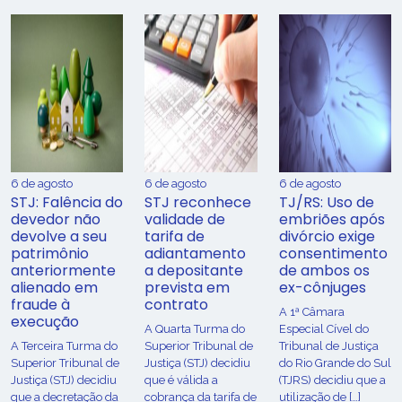
6 de agosto
6 de agosto
6 de agosto
STJ: Falência do
STJ reconhece
TJ/RS: Uso de
devedor não
validade de
embriões após
devolve a seu
tarifa de
divórcio exige
patrimônio
adiantamento
consentimento
anteriormente
a depositante
de ambos os
alienado em
prevista em
ex-cônjuges
fraude à
contrato
A 1ª Câmara
execução
A Quarta Turma do
Especial Cível do
A Terceira Turma do
Superior Tribunal de
Tribunal de Justiça
Superior Tribunal de
Justiça (STJ) decidiu
do Rio Grande do Sul
Justiça (STJ) decidiu
que é válida a
(TJRS) decidiu que a
que a decretação da
cobrança da tarifa de
utilização de […]