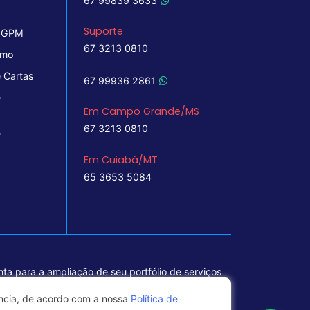
67 99839 3633
Suporte
 IGPM
67 3213 0810
imo
 Cartas
67 99936 2861
e
Em Campo Grande/MS
67 3213 0810
e
Em Cuiabá/MT
65 3653 5084
ta para a ampliação de seu portfólio de serviços
ência, de acordo com a nossa
Política de