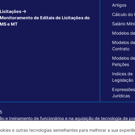
Artigos
Licitações
Cálculo do
Monitoramento de Editais de Licitações do
Salário Mín
MS e MT
Modelos de
Modelos d
Contrato
Modelos d
Petições
Indices de
Legislação
Expressões
Jurídicas
15
o e treinamento de funcionários e na aquisição de tecnologia de pon
ormações seguras e excelentes soluções empresariais.
ookies e outras tecnologias semelhantes para melhorar a sua experi