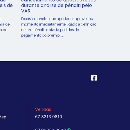
eis de
durante análise de pênalti pelo
VAR
s
Decisão conclui que apostador aproveitou
ara de
momento imediatamente ligado à definição
ça de
de um pênalti e afasta pedidos de
pagamento do prêmio […]
Vendas
67 3213 0810
dep