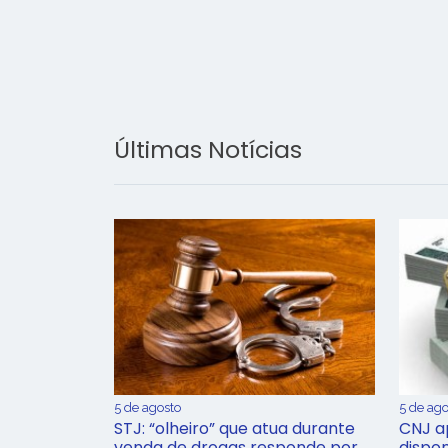
Últimas Notícias
5 de agosto
5 de ago
STJ: “olheiro” que atua durante
CNJ a
venda de drogas responde por
dispon