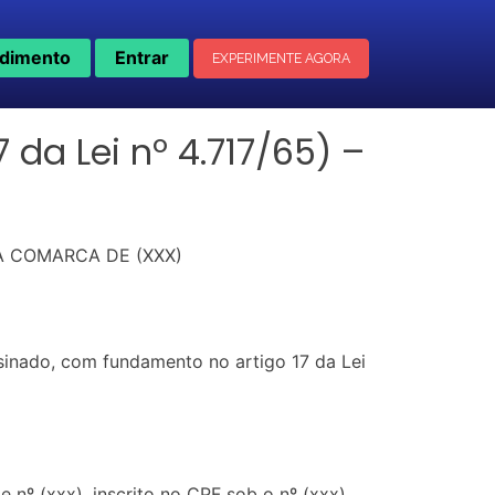
dimento
Entrar
EXPERIMENTE AGORA
a Lei nº 4.717/65) –
A COMARCA DE (XXX)
nado, com fundamento no artigo 17 da Lei
 nº (xxx), inscrito no CPF sob o nº (xxx),