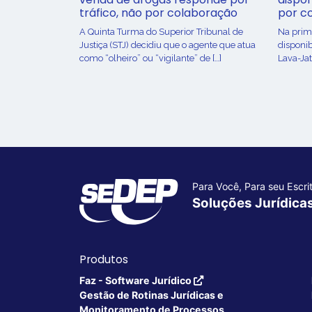
tráfico, não por colaboração
por c
A Quinta Turma do Superior Tribunal de
Na prime
Justiça (STJ) decidiu que o agente que atua
disponib
como “olheiro” ou “vigilante” de […]
Lava-Jat
Para Você, Para seu Escrit
Soluções Jurídica
Produtos
Faz - Software Jurídico
Gestão de Rotinas Jurídicas e
Monitoramento de Processos