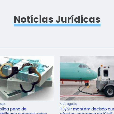
Notícias Jurídicas
sto
5 de agosto
plica pena de
TJ/SP mantém decisão qu
ibilidade a magistrados
afastou cobrança de ICMS