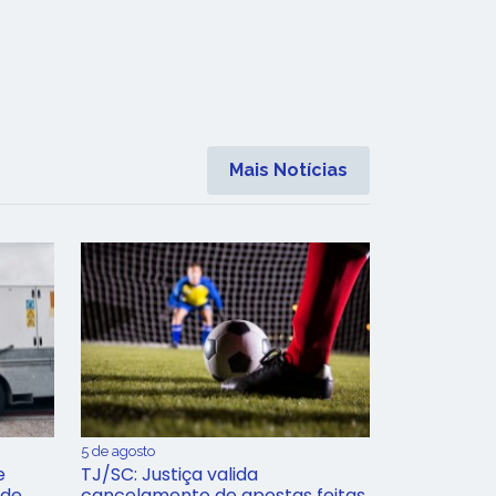
Mais Notícias
5 de agosto
e
TJ/SC: Justiça valida
 de
cancelamento de apostas feitas