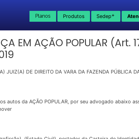
+
Planos
Produtos
Sedep
Aten
 EM AÇÃO POPULAR (Art. 17 d
019
) JUIZ(A) DE DIREITO DA VARA DA FAZENDA PÚBLICA D
os autos da AÇÃO POPULAR, por seu advogado abaixo assi
mover
fissão), (Estado Civil), portador da Carteira de Identidade