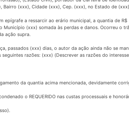
), Bairro (xxx), Cidade (xxx), Cep. (xxx), no Estado de (xx
epígrafe a ressarcir ao erário municipal, a quantia de R$
o Município (xxx) somada às perdas e danos. Ocorreu o tr
da ação supra.
ça, passados (xxx) dias, o autor da ação ainda não se mani
eguintes razões: (xxx) (Descrever as razões do interesse
agamento da quantia acima mencionada, devidamente corri
condenado o REQUERIDO nas custas processuais e honorár
sso).