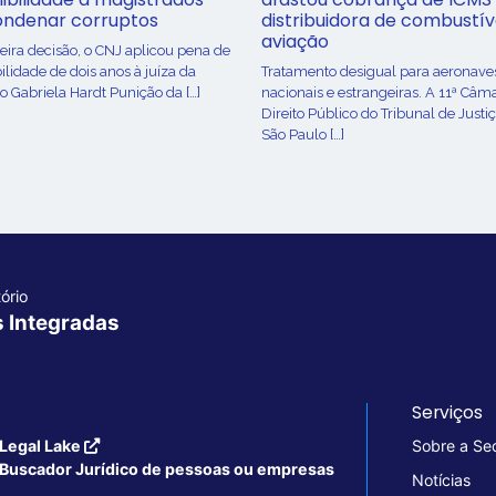
ondenar corruptos
distribuidora de combustív
aviação
ira decisão, o CNJ aplicou pena de
ilidade de dois anos à juíza da
Tratamento desigual para aeronave
o Gabriela Hardt Punição da […]
nacionais e estrangeiras. A 11ª Câm
Direito Público do Tribunal de Justi
São Paulo […]
ório
s Integradas
Serviços
Legal Lake
Sobre a Se
Buscador Jurídico de pessoas ou empresas
Notícias