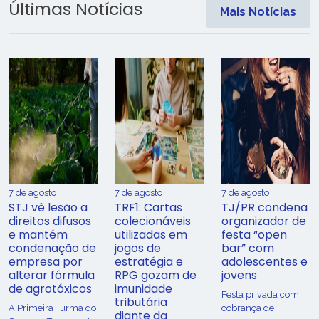
Últimas Notícias
Mais Notícias
7 de agosto
7 de agosto
7 de agosto
STJ vê lesão a
TRF1: Cartas
TJ/PR condena
direitos difusos
colecionáveis
organizador de
e mantém
utilizadas em
festa “open
condenação de
jogos de
bar” com
empresa por
estratégia e
adolescentes e
alterar fórmula
RPG gozam de
jovens
de agrotóxicos
imunidade
Festa privada com
tributária
​A Primeira Turma do
cobrança de
diante da