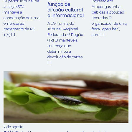
Superior Tribunal de
ingresso em
função de
Justiça (STJ)
Arapongas tinha
difusão cultural
manteve a
bebidas alcoólicas
e informacional
condenação de uma
liberadas O
empresa ao
A 13ª Turma do
organizador de uma
pagamento de R$
Tribunal Regional
festa “open bar”,
1,75 […]
Federal da 1ª Região
com […]
(TRF1) manteve a
sentença que
determinou a
devolução de cartas
[…]
7 de agosto