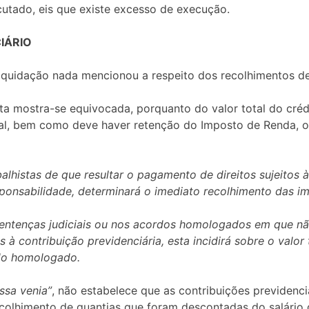
utado, eis que existe excesso de execução.
IÁRIO
quidação nada mencionou a respeito dos recolhimentos de 
ta mostra-se equivocada, porquanto do valor total do cré
ial, bem como deve haver retenção do Imposto de Renda, o
alhistas de que resultar o pagamento de direitos sujeitos à
sponsabilidade, determinará o imediato recolhimento das i
sentenças judiciais ou nos acordos homologados em que nã
as à contribuição previdenciária, esta incidirá sobre o val
do homologado.
ssa venia”
, não estabelece que as contribuições previdenci
colhimento de quantias que foram descontadas do salário