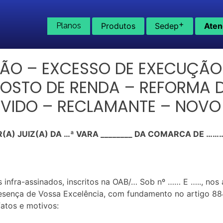
+
Planos
Produtos
Sedep
Aten
ÃO – EXCESSO DE EXECUÇÃO
POSTO DE RENDA – REFORMA 
VIDO – RECLAMANTE – NOVO
(A) JUIZ(A) DA …ª VARA ________ DA COMARCA DE 
infra-assinados, inscritos na OAB/… Sob nº …… E ….., nos 
nça de Vossa Excelência, com fundamento no artigo 884 d
tos e motivos: