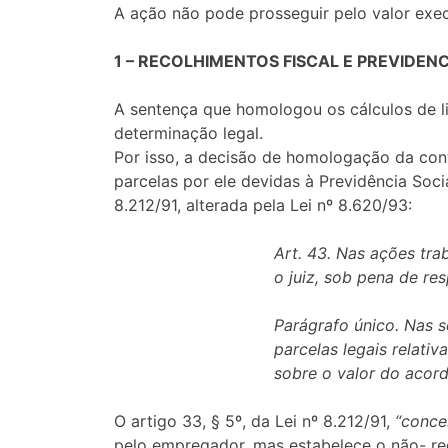
A ação não pode prosseguir pelo valor exec
1 – RECOLHIMENTOS FISCAL E PREVIDENC
A sentença que homologou os cálculos de li
determinação legal.
Por isso, a decisão de homologação da con
parcelas por ele devidas à Previdência Soc
8.212/91, alterada pela Lei nº 8.620/93:
Art. 43. Nas ações trab
o juiz, sob pena de re
Parágrafo único. Nas 
parcelas legais relativ
sobre o valor do acor
O artigo 33, § 5º, da Lei nº 8.212/91,
“conce
pelo empregador, mas estabelece o não- re