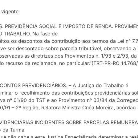
vigente:
 PREVIDÊNCIA SOCIAL E IMPOSTO DE RENDA. PROVIMEN
 TRABALHO. Na fase de
tos os descontos da contribuição aos termos da Lei nº 7.78
e ser descontado sobre parcela tributável, observando a Lei
bservadas as diretrizes dos Provimentos n. 1/93 e 2/93, da
o recurso da reclamada, no particular.”(TRT-PR-RO 14.768
ONTOS PREVIDENCIÁRIOS. – A Justiça do Trabalho é
inar o recolhimento das contribuições previdenciárias so
iva nº 01/90 do TST e ao Provimento nº 03/84 da Corregedo
0/91 – 2ª Região, Relatora Ministra Cnéa Moreira, acórdão
VIDENCIÁRIAS INCIDENTES SOBRE PARCELAS REMUNER
o da Turma
ue não cabe a esta Justiça Especializada determinar a re