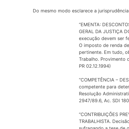
Do mesmo modo esclarece a jurisprudência 
“EMENTA: DESCONTOS.
GERAL DA JUSTIÇA DO
execução devem ser fei
O imposto de renda dev
pertinente. Em tudo, o
Trabalho. Provimento d
PR 02.12.1994)
“COMPETÊNCIA – DESC
competente para determ
Resolução Administrat
2947/89.6, Ac. SDI 180
“CONTRIBUIÇÕES PRE
TRABALHISTA. Decisã
sufragando a tese de q