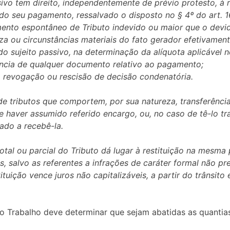
sivo tem direito, independentemente de prévio protesto, à re
do seu pagamento, ressalvado o disposto no § 4º do art. 1
ento espontâneo de Tributo indevido ou maior que o devid
eza ou circunstâncias materiais do fato gerador efetivament
o do sujeito passivo, na determinação da alíquota aplicável
ncia de qualquer documento relativo ao pagamento;
o, revogação ou rescisão de decisão condenatória.
o de tributos que comportem, por sua natureza, transferênc
e haver assumido referido encargo, ou, no caso de tê-lo tra
ado a recebê-la.
 total ou parcial do Tributo dá lugar à restituição na mesm
s, salvo as referentes a infrações de caráter formal não pre
ituição vence juros não capitalizáveis, a partir do trânsito
 do Trabalho deve determinar que sejam abatidas as quant