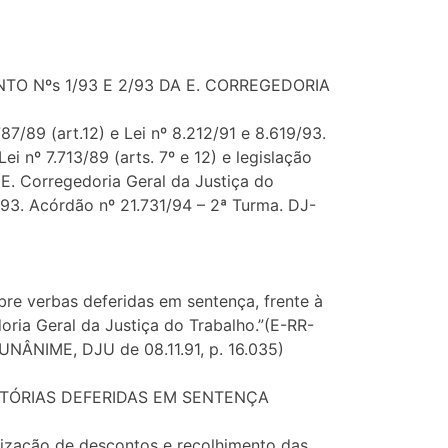
TO Nºs 1/93 E 2/93 DA E. CORREGEDORIA
7/89 (art.12) e Lei nº 8.212/91 e 8.619/93.
 nº 7.713/89 (arts. 7º e 12) e legislação
 E. Corregedoria Geral da Justiça do
/93. Acórdão nº 21.731/94 – 2ª Turma. DJ-
bre verbas deferidas em sentença, frente à
ria Geral da Justiça do Trabalho.”(E-RR-
 UNÂNIME, DJU de 08.11.91, p. 16.035)
ATÓRIAS DEFERIDAS EM SENTENÇA
alização de descontos e recolhimento das