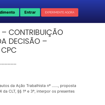
dimento
Entrar
EXPERIMENTE AGORA
 – CONTRIBUIÇÃO
DA DECISÃO –
 CPC
……………………
autos da Ação Trabalhista nº ……, proposta
a CLT, §§ 1º e 3º, interpor os presentes