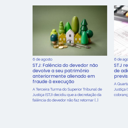
6 de agosto
6 de ag
STJ: Falência do devedor não
STJ re
devolve a seu patrimônio
de ad
anteriormente alienado em
previ
fraude à execução
A Quart
A Terceira Turma do Superior Tribunal de
Justiça 
Justiça (STJ) decidiu que a decretação da
cobrança
falência do devedor não faz retornar […]