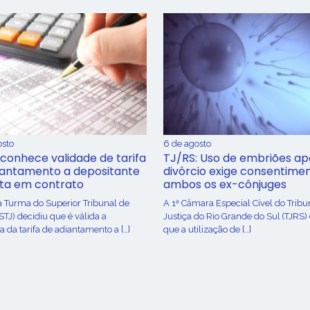
osto
6 de agosto
conhece validade de tarifa
TJ/RS: Uso de embriões ap
iantamento a depositante
divórcio exige consentime
sta em contrato
ambos os ex-cônjuges
a Turma do Superior Tribunal de
A 1ª Câmara Especial Cível do Tribu
(STJ) decidiu que é válida a
Justiça do Rio Grande do Sul (TJRS)
 da tarifa de adiantamento a […]
que a utilização de […]