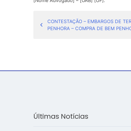
[Nome Advogado] – [OAB] [UF].
Navegação
CONTESTAÇÃO – EMBARGOS DE TER
de
PENHORA – COMPRA DE BEM PENH
Post
Últimas Notícias