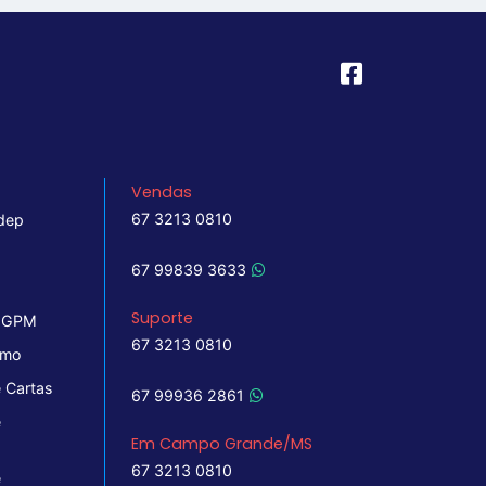
Vendas
67 3213 0810
dep
67 99839 3633
Suporte
 IGPM
67 3213 0810
imo
 Cartas
67 99936 2861
e
Em Campo Grande/MS
67 3213 0810
e