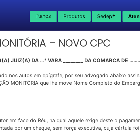
+
Planos
Produtos
Sedep
Aten
ONITÓRIA – NOVO CPC
(A) JUIZ(A) DA …ª VARA ________ DA COMARCA DE 
do nos autos em epígrafe, por seu advogado abaixo assin
ÃO MONITÓRIA que lhe move Nome Completo do Embargado,
Autor em face do Réu, na qual aquele exige deste o pagame
sentada por um cheque, sem força executiva, cuja cártula foi