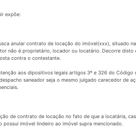
ir expõe:
sca anular contrato de locação do imóvel(xxx), situado na R
tor não é proprietário, locador ou locatário. Decorre dist
osta contra o contestante.
atenção aos dipositivos legais artigos 3º e 326 do Código 
 despacho saneador seja o mesmo julgado carecedor de aç
enciais.
ão de contrato de locação no fato de que a locatária, ca
o possui imóvel lindeiro ao imóvel supra mencionado.