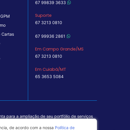
67 99839 3633
Suporte
 IGPM
67 3213 0810
imo
 Cartas
67 99936 2861
e
Em Campo Grande/MS
67 3213 0810
e
Em Cuiabá/MT
65 3653 5084
ta para a ampliação de seu portfólio de serviços
ência, de acordo com a nossa
Política de