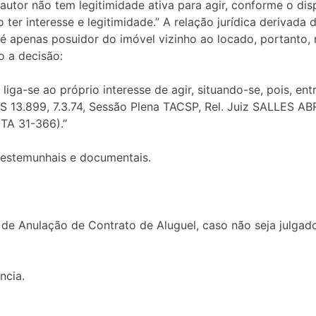
utor não tem legitimidade ativa para agir, conforme o disp
o ter interesse e legitimidade.” A relação jurídica deriva
é apenas posuidor do imóvel vizinho ao locado, portanto, n
o a decisão:
liga-se ao próprio interesse de agir, situando-se, pois, en
S 13.899, 7.3.74, Sessão Plena TACSP, Rel. Juiz SALLES ABR
 JTA 31-366).”
testemunhais e documentais.
 de Anulação de Contrato de Aluguel, caso não seja julga
ncia.