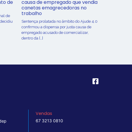
nto de
causa de empregado que vendia
canetas emagrecedoras no
trabalho
nal de
 decidiu
Sentença prolatada no âmbito do Ajude 4.0
confirmou a dispensa por justa causa de
empregado acusado de comercializar,
dentro da […]
Vendas
67 3213 0810
dep