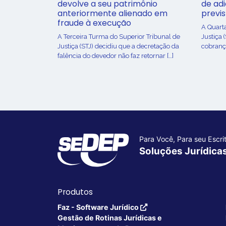
devolve a seu patrimônio
de ad
anteriormente alienado em
previ
fraude à execução
A Quart
A Terceira Turma do Superior Tribunal de
Justiça 
Justiça (STJ) decidiu que a decretação da
cobrança
falência do devedor não faz retornar […]
Para Você, Para seu Escrit
Soluções Jurídica
Produtos
Faz - Software Jurídico
Gestão de Rotinas Jurídicas e