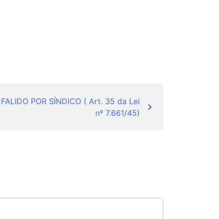
ALIDO POR SÍNDICO ( Art. 35 da Lei
nº 7.661/45)