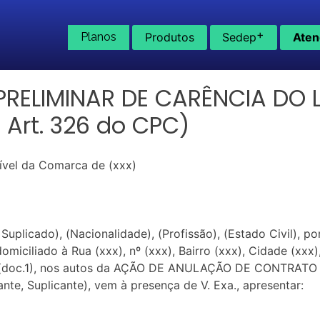
+
Planos
Produtos
Sedep
Aten
ELIMINAR DE CARÊNCIA DO L
 Art. 326 do CPC)
 Cível da Comarca de (xxx)
icado), (Nacionalidade), (Profissão), (Estado Civil), por
domiciliado à Rua (xxx), nº (xxx), Bairro (xxx), Cidade (xxx
o (doc.1), nos autos da AÇÃO DE ANULAÇÃO DE CONTRATO
, Suplicante), vem à presença de V. Exa., apresentar: