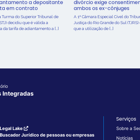
iantamento a depositante
divórcio exige consentime
sta em contrato
ambos os ex-cônjuges
a Turma do Superior Tribunal de
A 1ª Câmara Especial Cível do Tribu
(STJ) decidiu que é válida a
Justiça do Rio Grande do Sul (TJRS)
 da tarifa de adiantamento a […]
que a utilização de […]
ório
s Integradas
Serviços
Legal Lake
Sobre a Se
Buscador Jurídico de pessoas ou empresas
Notícias