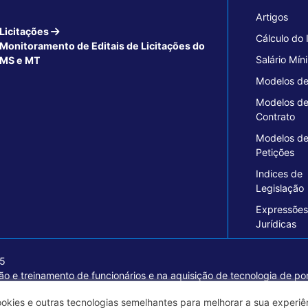
Artigos
Licitações
Cálculo do
Monitoramento de Editais de Licitações do
Salário Mín
MS e MT
Modelos de
Modelos d
Contrato
Modelos d
Petições
Indices de
Legislação
Expressões
Jurídicas
15
o e treinamento de funcionários e na aquisição de tecnologia de pon
ormações seguras e excelentes soluções empresariais.
ookies e outras tecnologias semelhantes para melhorar a sua experi