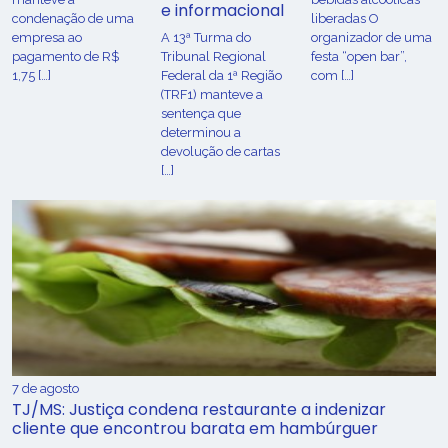
e informacional
condenação de uma
liberadas O
empresa ao
A 13ª Turma do
organizador de uma
pagamento de R$
Tribunal Regional
festa “open bar”,
1,75 […]
Federal da 1ª Região
com […]
(TRF1) manteve a
sentença que
determinou a
devolução de cartas
[…]
7 de agosto
TJ/MS: Justiça condena restaurante a indenizar
cliente que encontrou barata em hambúrguer