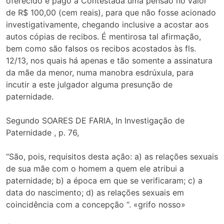
oferecido e pago à Contestada uma pensão no valor
de R$ 100,00 (cem reais), para que não fosse acionado
investigativamente, chegando inclusive a acostar aos
autos cópias de recibos. É mentirosa tal afirmação,
bem como são falsos os recibos acostados às fls.
12/13, nos quais há apenas e tão somente a assinatura
da mãe da menor, numa manobra esdrúxula, para
incutir a este julgador alguma presunção de
paternidade.
Segundo SOARES DE FARIA, In Investigação de
Paternidade , p. 76,
“São, pois, requisitos desta ação: a) as relações sexuais
de sua mãe com o homem a quem ele atribui a
paternidade; b) a época em que se verificaram; c) a
data do nascimento; d) as relações sexuais em
coincidência com a concepção “. «grifo nosso»