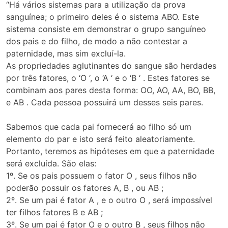
“Há vários sistemas para a utilização da prova
sanguínea; o primeiro deles é o sistema ABO. Este
sistema consiste em demonstrar o grupo sanguíneo
dos pais e do filho, de modo a não contestar a
paternidade, mas sim excluí-la.
As propriedades aglutinantes do sangue são herdades
por três fatores, o ‘O ‘, o ‘A ‘ e o ‘B ‘ . Estes fatores se
combinam aos pares desta forma: OO, AO, AA, BO, BB,
e AB . Cada pessoa possuirá um desses seis pares.
Sabemos que cada pai fornecerá ao filho só um
elemento do par e isto será feito aleatoriamente.
Portanto, teremos as hipóteses em que a paternidade
será excluída. São elas:
1º. Se os pais possuem o fator O , seus filhos não
poderão possuir os fatores A, B , ou AB ;
2º. Se um pai é fator A , e o outro O , será impossível
ter filhos fatores B e AB ;
3º. Se um pai é fator O e o outro B , seus filhos não