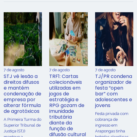
7 de agosto
7 de agosto
7 de agosto
STJ vê lesão a
TRF1: Cartas
TJ/PR condena
direitos difusos
colecionáveis
organizador de
e mantém
utilizadas em
festa “open
condenação de
jogos de
bar” com
empresa por
estratégia e
adolescentes e
alterar fórmula
RPG gozam de
jovens
de agrotóxicos
imunidade
Festa privada com
tributária
​A Primeira Turma do
cobrança de
diante da
Superior Tribunal de
ingresso em
função de
Justiça (STJ)
Arapongas tinha
difusão cultural
manteve a
bebidas alcoólicas