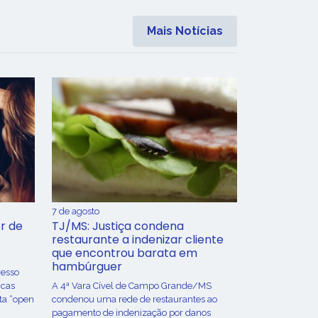
Mais Notícias
7 de agosto
r de
TJ/MS: Justiça condena
restaurante a indenizar cliente
que encontrou barata em
hambúrguer
resso
icas
A 4ª Vara Cível de Campo Grande/MS
ta “open
condenou uma rede de restaurantes ao
pagamento de indenização por danos