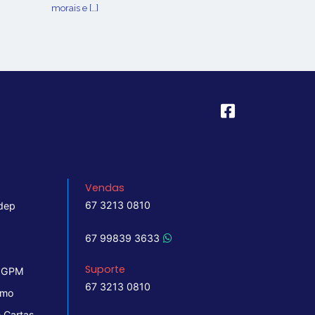
morais e […]
Vendas
67 3213 0810
dep
67 99839 3633
Suporte
 IGPM
67 3213 0810
imo
 Cartas