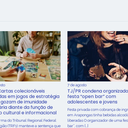
sto
7 de agosto
Cartas colecionáveis
TJ/PR condena organizado
adas em jogos de estratégia
festa “open bar” com
 gozam de imunidade
adolescentes e jovens
ária diante da função de
Festa privada com cobrança de ing
o cultural e informacional
em Arapongas tinha bebidas alcoól
urma do Tribunal Regional Federal
liberadas O organizador de uma fes
egião (TRF1) manteve a sentença que
bar”, com […]