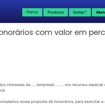
+
Planos
Produtos
Sedep
Aten
onorários com valor em per
 dos interesses da….. (empresa)……… nos recursos especial 
ral.
ormulamos nossa proposta de honorários, para exercitar a