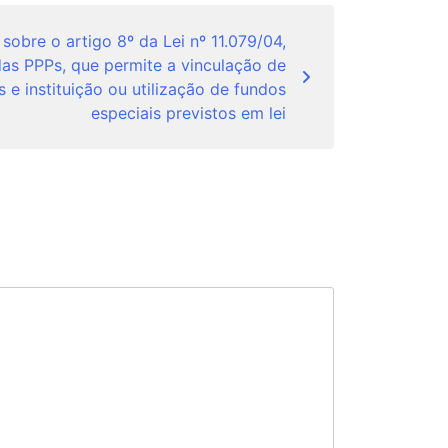
 sobre o artigo 8º da Lei nº 11.079/04,
as PPPs, que permite a vinculação de
s e instituição ou utilização de fundos
especiais previstos em lei