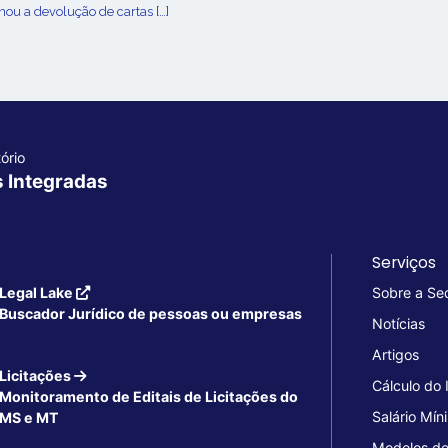
ou a devolução de cartas […]
ório
s Integradas
Serviços
Legal Lake
Sobre a Se
Buscador Jurídico de pessoas ou empresas
Notícias
Artigos
Licitações
Cálculo do
Monitoramento de Editais de Licitações do
Salário Mín
MS e MT
Modelos de