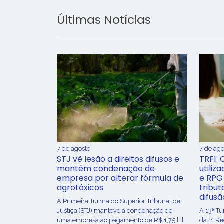
Últimas Notícias
7 de agosto
7 de ago
STJ vê lesão a direitos difusos e
TRF1: 
mantém condenação de
utiliz
empresa por alterar fórmula de
e RPG
agrotóxicos
tribut
difusã
​A Primeira Turma do Superior Tribunal de
Justiça (STJ) manteve a condenação de
A 13ª T
uma empresa ao pagamento de R$ 1,75 […]
da 1ª R