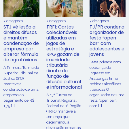
7 de agosto
7 de agosto
7 de agosto
STJ vê lesão a
TRF1: Cartas
TJ/PR condena
direitos difusos
colecionáveis
organizador de
e mantém
utilizadas em
festa “open
condenação de
jogos de
bar” com
empresa por
estratégia e
adolescentes e
alterar fórmula
RPG gozam de
jovens
de agrotóxicos
imunidade
Festa privada com
tributária
​A Primeira Turma do
cobrança de
diante da
Superior Tribunal de
ingresso em
função de
Justiça (STJ)
Arapongas tinha
difusão cultural
manteve a
bebidas alcoólicas
e informacional
condenação de uma
liberadas O
empresa ao
A 13ª Turma do
organizador de uma
pagamento de R$
Tribunal Regional
festa “open bar”,
1,75 […]
Federal da 1ª Região
com […]
(TRF1) manteve a
sentença que
determinou a
devolução de cartas