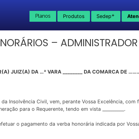
+
Planos
Produtos
Sedep
Aten
NORÁRIOS – ADMINISTRADOR
(A) JUIZ(A) DA …ª VARA ________ DA COMARCA DE 
 da Insolvência Civil, vem, perante Vossa Excelência, com 
neração para o Requerente, tendo em vista __________.
efetuar o pagamento da verba honorária indicada por Vossa