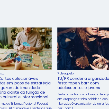
sto
7 de agosto
Cartas colecionáveis
TJ/PR condena organizado
adas em jogos de estratégia
festa “open bar” com
 gozam de imunidade
adolescentes e jovens
ária diante da função de
Festa privada com cobrança de ing
o cultural e informacional
em Arapongas tinha bebidas alcoól
urma do Tribunal Regional Federal
liberadas O organizador de uma fes
egião (TRF1) manteve a sentença que
bar”, com […]