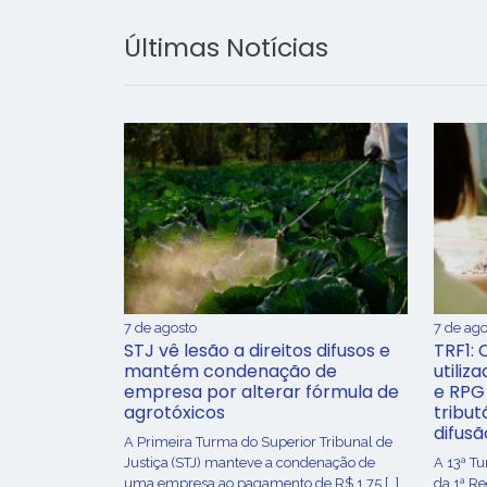
Últimas Notícias
7 de agosto
7 de ago
STJ vê lesão a direitos difusos e
TRF1: 
mantém condenação de
utiliz
empresa por alterar fórmula de
e RPG
agrotóxicos
tribut
difusã
​A Primeira Turma do Superior Tribunal de
Justiça (STJ) manteve a condenação de
A 13ª T
uma empresa ao pagamento de R$ 1,75 […]
da 1ª R