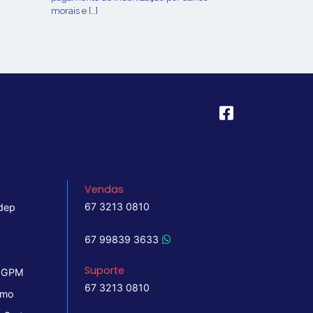
morais e […]
Vendas
67 3213 0810
dep
67 99839 3633
Suporte
 IGPM
67 3213 0810
imo