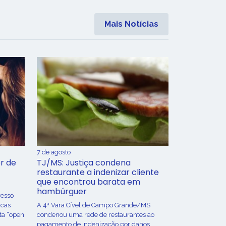
Mais Notícias
7 de agosto
r de
TJ/MS: Justiça condena
restaurante a indenizar cliente
que encontrou barata em
hambúrguer
resso
icas
A 4ª Vara Cível de Campo Grande/MS
ta “open
condenou uma rede de restaurantes ao
pagamento de indenização por danos