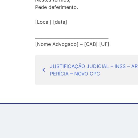
Pede deferimento.
[Local] [data]
__________________________________
[Nome Advogado] – [OAB] [UF].
Navegação
JUSTIFICAÇÃO JUDICIAL – INSS – A
de
PERÍCIA – NOVO CPC
Post