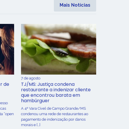
Mais Notícias
7 de agosto
r de
TJ/MS: Justiça condena
restaurante a indenizar cliente
que encontrou barata em
hambúrguer
resso
icas
A 4ª Vara Cível de Campo Grande/MS
ta “open
condenou uma rede de restaurantes ao
pagamento de indenização por danos
morais e […]