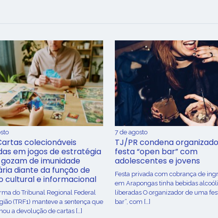
sto
7 de agosto
Cartas colecionáveis
TJ/PR condena organizado
adas em jogos de estratégia
festa “open bar” com
 gozam de imunidade
adolescentes e jovens
ária diante da função de
Festa privada com cobrança de ing
o cultural e informacional
em Arapongas tinha bebidas alcoól
urma do Tribunal Regional Federal
liberadas O organizador de uma fes
egião (TRF1) manteve a sentença que
bar”, com […]
ou a devolução de cartas […]