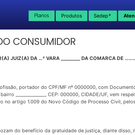
+
Planos
Produtos
Sedep
Aten
 DO CONSUMIDOR
(A) JUIZ(A) DA …ª VARA ________ DA COMARCA DE 
l, profissão, portador do CPF/MF nº 0000000, com Document
0, bairro ______________, CEP: 000000, CIDADE/UF, vem resp
o artigo 1.009 do Novo Código de Processo Civil, pelos 
ozam do benefício da gratuidade de justiça, diante disso, 