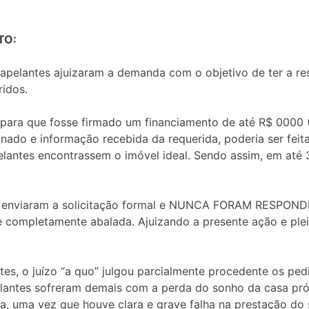
TO:
 apelantes ajuizaram a demanda com o objetivo de ter a re
idos.
 para que fosse firmado um financiamento de até R$ 0000
nado e informação recebida da requerida, poderia ser feita
antes encontrassem o imóvel ideal. Sendo assim, em até 30
16 enviaram a solicitação formal e NUNCA FORAM RESPON
e completamente abalada. Ajuizando a presente ação e ple
es, o juízo “a quo” julgou parcialmente procedente os pe
elantes sofreram demais com a perda do sonho da casa própr
a, uma vez que houve clara e grave falha na prestação do 