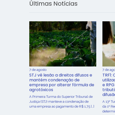
Últimas Notícias
7 de agosto
7 de ago
STJ vê lesão a direitos difusos e
TRF1: 
mantém condenação de
utiliz
empresa por alterar fórmula de
e RPG
agrotóxicos
tribut
difusã
​A Primeira Turma do Superior Tribunal de
Justiça (STJ) manteve a condenação de
A 13ª T
uma empresa ao pagamento de R$ 1,75 […]
da 1ª R
determin