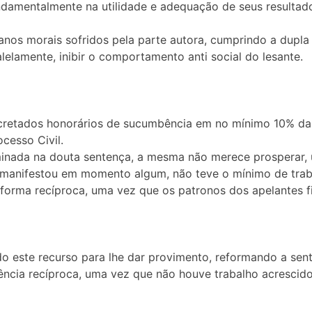
undamentalmente na utilidade e adequação de seus resultado
anos morais sofridos pela parte autora, cumprindo a dupla 
alelamente, inibir o comportamento anti social do lesante.
ecretados honorários de sucumbência em no mínimo 10% da
cesso Civil.
nada na douta sentença, a mesma não merece prosperar, 
 manifestou em momento algum, não teve o mínimo de traba
forma recíproca, uma vez que os patronos dos apelantes f
do este recurso para lhe dar provimento, reformando a sen
ência recíproca, uma vez que não houve trabalho acrescid