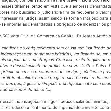
 julgador, compensando a vítima e prevenindo a ocorrênci
 nesses ditames, tendo em vista que a empresa demandada
res não buscarão o judiciário a fim de recuperar o valor 
 ingressar na justiça, assim sendo se torna vantajoso par
-se imputar as demandadas a obrigação de indenizar os pre
da 50ª Vara Cível da Comarca da Capital, Dr. Marco Antônio
a cantilena do enriquecimento sem causa tem justificado de 
s indenizações em patamares irrisórios, verificando-se, em
is singela das amostragens. Com isso, resta fragilizado o
ativo e desestimulante da prática de novos ilícitos. Pois o
prêmio aos maus prestadores de serviços, públicos e priva
 o arbítrio absoluto, nem se prega a ruína financeira dos 
iva dos que, à guisa de impedir o enriquecimento sem cau
to do causador do dano. (…)
rar essas indenizações em alguns poucos salários mínimos,
s recrudesce o sentimento de impunidade e investe contra