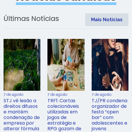
Últimas Notícias
Mais Notícias
7 de agosto
7 de agosto
7 de agosto
STJ vê lesão a
TRF1: Cartas
TJ/PR condena
direitos difusos
colecionáveis
organizador de
e mantém
utilizadas em
festa “open
condenação de
jogos de
bar” com
empresa por
estratégia e
adolescentes e
alterar fórmula
RPG gozam de
jovens