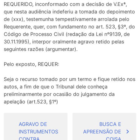
REQUERIDO, inconformado com a decisão de V.Exª,
que nesta audiência indeferiu a tomada do depoimento
de (xxx), testemunha tempestivamente arrolada pelo
Requerente, quer, com fundamento no art. 523, §3º, do
Código de Processo Civil (redação da Lei nº9139, de
30.11.1995), interpor oralmente agravo retido pelas
seguintes razões (argumentar).
Pelo exposto, REQUER:
Seja o recurso tomado por um termo e fique retido nos
autos, a fim de que o Tribunal dele conheça
preliminarmente por ocasião do julgamento da
apelação (art.523, §1º)
Navegação
de
AGRAVO DE
BUSCA E
INSTRUMENTOS
APREENSÃO DE
Post
CONTRA
COISA