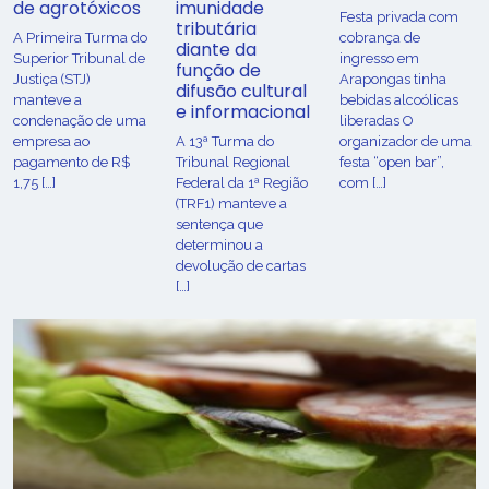
de agrotóxicos
imunidade
Festa privada com
tributária
​A Primeira Turma do
cobrança de
diante da
Superior Tribunal de
ingresso em
função de
Justiça (STJ)
Arapongas tinha
difusão cultural
manteve a
bebidas alcoólicas
e informacional
condenação de uma
liberadas O
empresa ao
A 13ª Turma do
organizador de uma
pagamento de R$
Tribunal Regional
festa “open bar”,
1,75 […]
Federal da 1ª Região
com […]
(TRF1) manteve a
sentença que
determinou a
devolução de cartas
[…]