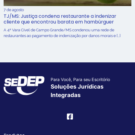
7 de agosto
TJ/MS: Justiça condena restaurante a indenizar
cliente que encontrou barata em hambúrguer
A 4ª Vara Cível de Campo Grande/MS condenou uma rede de
restaurantes ao pagamento de indenização por danos morais e […]
Para Você, Para seu Escritório
Soluções Jurídicas
Integradas