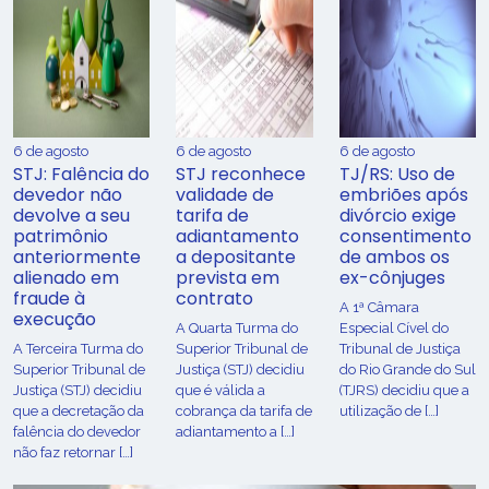
6 de agosto
6 de agosto
6 de agosto
STJ: Falência do
STJ reconhece
TJ/RS: Uso de
devedor não
validade de
embriões após
devolve a seu
tarifa de
divórcio exige
patrimônio
adiantamento
consentimento
anteriormente
a depositante
de ambos os
alienado em
prevista em
ex-cônjuges
fraude à
contrato
A 1ª Câmara
execução
A Quarta Turma do
Especial Cível do
A Terceira Turma do
Superior Tribunal de
Tribunal de Justiça
Superior Tribunal de
Justiça (STJ) decidiu
do Rio Grande do Sul
Justiça (STJ) decidiu
que é válida a
(TJRS) decidiu que a
que a decretação da
cobrança da tarifa de
utilização de […]
falência do devedor
adiantamento a […]
não faz retornar […]