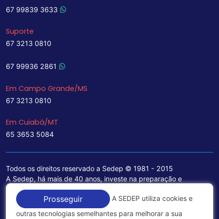
67 99839 3633
Suporte
67 3213 0810
67 99936 2861
Em Campo Grande/MS
67 3213 0810
Em Cuiabá/MT
65 3653 5084
Todos os direitos reservado a Sedep © 1981 - 2015
A Sedep, há mais de 40 anos, investe na preparação e
treinamento de funcionários e na aquisição de tecnologia de
A SEDEP utiliza cookies e
Prosseguir
ponta para a ampliação de seu portfólio de serviços voltados
para a área jurídica, que contemplam informações seguras e
outras tecnologias semelhantes para melhorar a sua