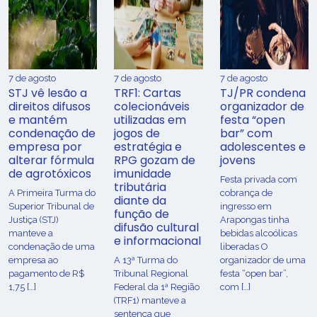
7 de agosto
7 de agosto
7 de agosto
STJ vê lesão a
TRF1: Cartas
TJ/PR condena
direitos difusos
colecionáveis
organizador de
e mantém
utilizadas em
festa “open
condenação de
jogos de
bar” com
empresa por
estratégia e
adolescentes e
alterar fórmula
RPG gozam de
jovens
de agrotóxicos
imunidade
Festa privada com
tributária
​A Primeira Turma do
cobrança de
diante da
Superior Tribunal de
ingresso em
função de
Justiça (STJ)
Arapongas tinha
difusão cultural
manteve a
bebidas alcoólicas
e informacional
condenação de uma
liberadas O
empresa ao
A 13ª Turma do
organizador de uma
pagamento de R$
Tribunal Regional
festa “open bar”,
1,75 […]
Federal da 1ª Região
com […]
(TRF1) manteve a
sentença que