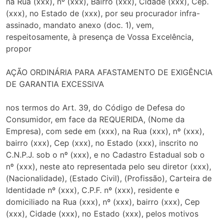
na Rua (xxx), nº (xxx), Bairro (xxx), Cidade (xxx), Cep.
(xxx), no Estado de (xxx), por seu procurador infra-
assinado, mandato anexo (doc. 1), vem,
respeitosamente, à presença de Vossa Excelência,
propor
AÇÃO ORDINÁRIA PARA AFASTAMENTO DE EXIGÊNCIA
DE GARANTIA EXCESSIVA
nos termos do Art. 39, do Código de Defesa do
Consumidor, em face da REQUERIDA, (Nome da
Empresa), com sede em (xxx), na Rua (xxx), nº (xxx),
bairro (xxx), Cep (xxx), no Estado (xxx), inscrito no
C.N.P.J. sob o nº (xxx), e no Cadastro Estadual sob o
nº (xxx), neste ato representada pelo seu diretor (xxx),
(Nacionalidade), (Estado Civil), (Profissão), Carteira de
Identidade nº (xxx), C.P.F. nº (xxx), residente e
domiciliado na Rua (xxx), nº (xxx), bairro (xxx), Cep
(xxx), Cidade (xxx), no Estado (xxx), pelos motivos